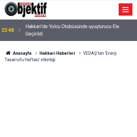
AK Parti Heyeti Yüksekova'da STK, Esnaf ve
23:41
Vatandaşlarla Bir Araya Geldi
Anasayfa
Hakkari Haberleri
VEDAŞ’tan ‘Enerji
Tasarrufu Haftası’ etkinliği