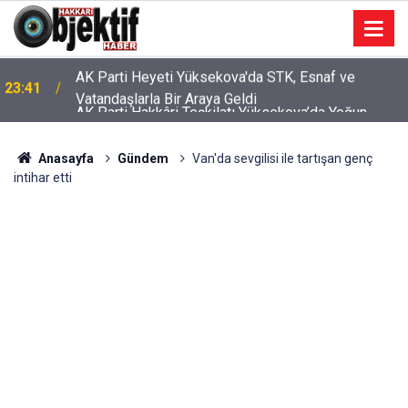
AK Parti Hakkâri Teşkilatı Yüksekova’da Yoğun
23:37
Mesai Yaptı
Anasayfa
Gündem
Van'da sevgilisi ile tartışan genç
intihar etti