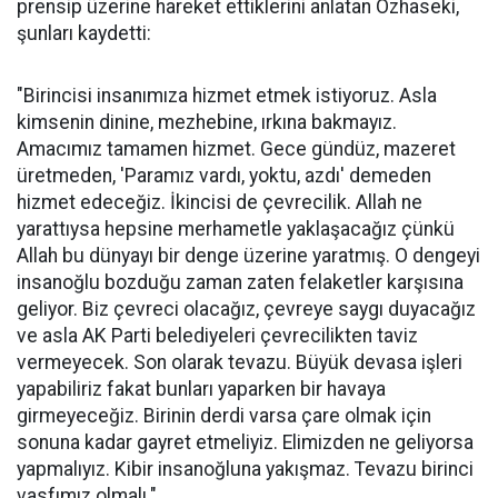
prensip üzerine hareket ettiklerini anlatan Özhaseki,
şunları kaydetti:
"Birincisi insanımıza hizmet etmek istiyoruz. Asla
kimsenin dinine, mezhebine, ırkına bakmayız.
Amacımız tamamen hizmet. Gece gündüz, mazeret
üretmeden, 'Paramız vardı, yoktu, azdı' demeden
hizmet edeceğiz. İkincisi de çevrecilik. Allah ne
yarattıysa hepsine merhametle yaklaşacağız çünkü
Allah bu dünyayı bir denge üzerine yaratmış. O dengeyi
insanoğlu bozduğu zaman zaten felaketler karşısına
geliyor. Biz çevreci olacağız, çevreye saygı duyacağız
ve asla AK Parti belediyeleri çevrecilikten taviz
vermeyecek. Son olarak tevazu. Büyük devasa işleri
yapabiliriz fakat bunları yaparken bir havaya
girmeyeceğiz. Birinin derdi varsa çare olmak için
sonuna kadar gayret etmeliyiz. Elimizden ne geliyorsa
yapmalıyız. Kibir insanoğluna yakışmaz. Tevazu birinci
vasfımız olmalı."