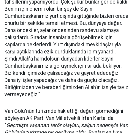
tahsillerini yapamıyordu. Çok şükür bunlar geride kaldı.
Benim için önemli olan bir şey de Sayın
Cumhurbaşkanımız yurt dışında gittiğinde bizleri orada
onurlu bir şekilde temsil etmesi. Bu, dünyaya değer.
Daha öncekiler, aylar öncesinden randevu alamaya
çalışırlardı. Sıradan insanlarla görüşebilmek için
kapılarda beklerlerdi. Yurt dışındaki mevkidaşlarıyla
karşılaştıklarında ezik durduklarında içim yanardı.
Şimdi Allah'a hamdolsun dünyadan liderler Sayın
Cumhurbaşkanımızla görüşmek için sırada bekliyor.
Biz kendi içimizde çalışacağız ve gayret edeceğiz.
Daha iyi işler yapacağız ve daha da güçlü olacağız.
Birliğimizden ve beraberliğimizden Allah'ın izniyle taviz
vermeyeceğiz."
Van Gölü'nün turizmde hak ettiği değeri görmediğini
söyleyen AK Parti Van Milletvekili İrfan Kartal da
"
Geçmişte yaşanan terör olayları, salgın nedeniyle Van
Gölü'nde turizmde bir gecikme oldu. Bunları en kısa