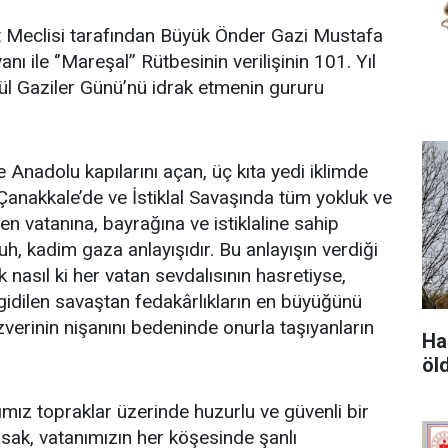
et Meclisi tarafından Büyük Önder Gazi Mustafa
anı ile ‘’Mareşal’’ Rütbesinin verilişinin 101. Yıl
l Gaziler Günü’nü idrak etmenin gururu
adolu kapılarını açan, üç kıta yedi iklimde
Çanakkale’de ve İstiklal Savaşında tüm yokluk ve
n vatanına, bayrağına ve istiklaline sahip
h, kadim gaza anlayışıdır. Bu anlayışın verdiği
k nasıl ki her vatan sevdalısının hasretiyse,
 gidilen savaştan fedakârlıkların en büyüğünü
verinin nişanını bedeninde onurla taşıyanların
Hak
öl
topraklar üzerinde huzurlu ve güvenli bir
rsak, vatanımızın her köşesinde şanlı