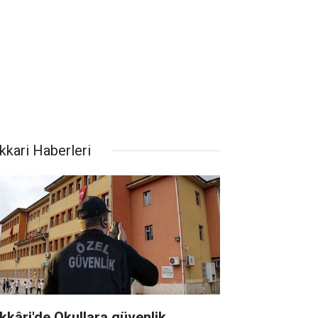
kkari Haberleri
kkâri'de Okullara güvenlik