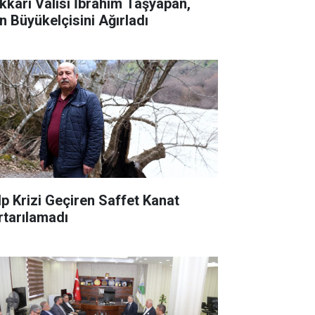
kkâri Valisi İbrahim Taşyapan,
an Büyükelçisini Ağırladı
lp Krizi Geçiren Saffet Kanat
rtarılamadı