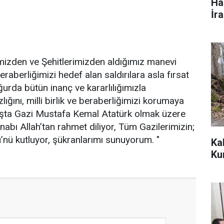
Ha
İr
zden ve Şehitlerimizden aldığımız manevi
 beraberliğimizi hedef alan saldırılara asla fırsat
rda bütün inanç ve kararlılığımızla
ığını, milli birlik ve beraberliğimizi korumaya
şta Gazi Mustafa Kemal Atatürk olmak üzere
nabı Allah’tan rahmet diliyor, Tüm Gazilerimizin;
’nü kutluyor, şükranlarımı sunuyorum. "
Ka
Ku