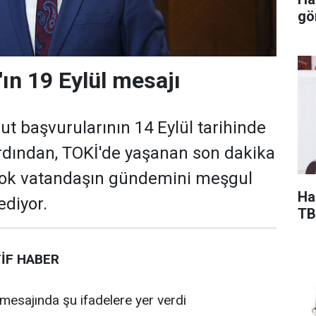
gö
'ın 19 Eylül mesajı
ut başvurularının 14 Eylül tarihinde
rdından, TOKİ'de yaşanan son dakika
rçok vatandaşın gündemini meşgul
Ha
diyor.
TB
İF
HABER
 mesajında şu ifadelere yer verdi