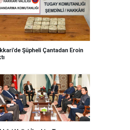
kkari'de Şüpheli Çantadan Eroin
tı