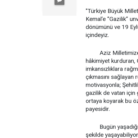
"Türkiye Büyük Mill
Kemal’e ‘’Gazilik’’ unv
dönümünü ve 19 Eylü
içindeyiz.
Aziz Milletimize An
hâkimiyet kurduran, 
imkansızlıklara rağme
çıkmasını sağlayan ru
motivasyonla; Şehitli
gazilik de vatan için
ortaya koyarak bu öz
payesidir.
Bugün yaşadığımız 
şekilde yaşayabiliyo