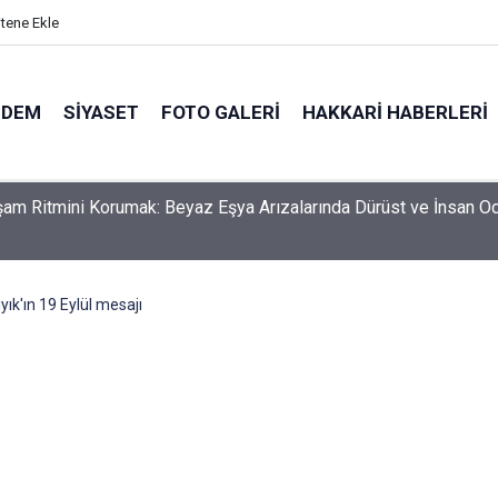
itene Ekle
NDEM
SIYASET
FOTO GALERI
HAKKARI HABERLERI
şam Ritmini Korumak: Beyaz Eşya Arızalarında Dürüst ve İnsan Od
yık'ın 19 Eylül mesajı