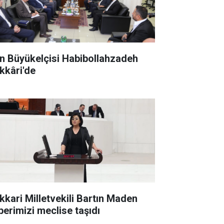
an Büyükelçisi Habibollahzadeh
kkâri'de
kkari Milletvekili Bartın Maden
berimizi meclise taşıdı