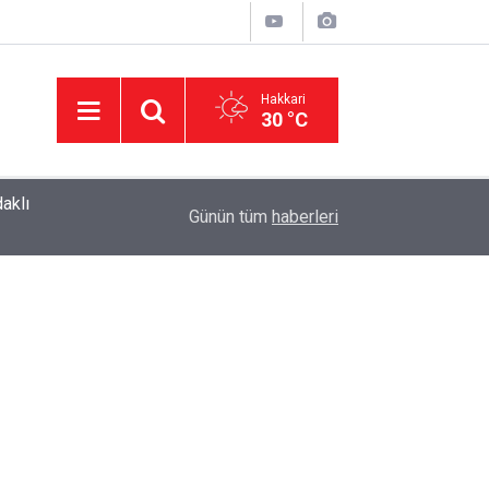
Hakkari
30 °C
aklı
02:37
Hakkâri'deki Milli Eğitim Lojmanları TBMM Gü
Günün tüm
haberleri