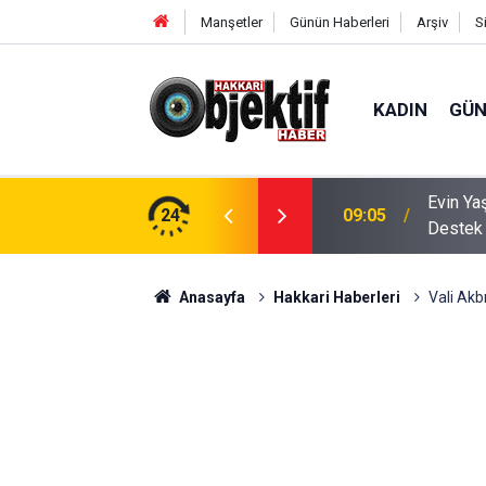
Manşetler
Günün Haberleri
Arşiv
S
KADIN
GÜ
Evin Ya
evlisi alımı yapılacak
24
09:05
Destek
Anasayfa
Hakkari Haberleri
Vali Akbı