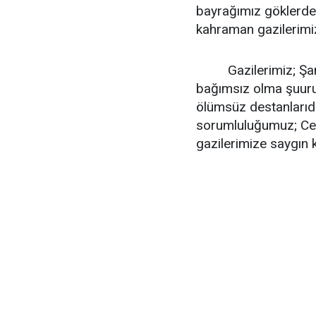
bayrağımız göklerde 
kahraman gazilerimiz
Gazilerimiz; Şanlı 
bağımsız olma şuurun
ölümsüz destanlarıdı
sorumluluğumuz; Ces
gazilerimize saygın k