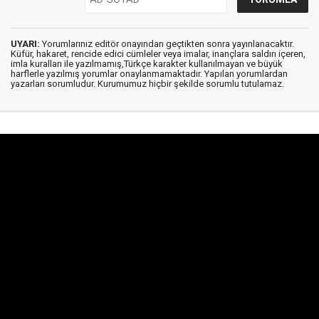
UYARI:
Yorumlarınız editör onayından geçtikten sonra yayınlanacaktır.
Küfür, hakaret, rencide edici cümleler veya imalar, inançlara saldırı içeren,
imla kuralları ile yazılmamış,Türkçe karakter kullanılmayan ve büyük
harflerle yazılmış yorumlar onaylanmamaktadır. Yapılan yorumlardan
yazarları sorumludur. Kurumumuz hiçbir şekilde sorumlu tutulamaz.