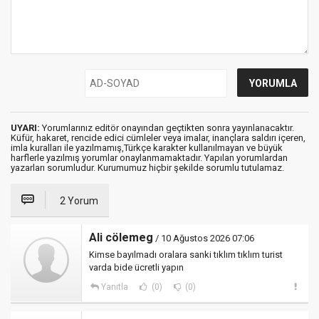
UYARI:
Yorumlarınız editör onayından geçtikten sonra yayınlanacaktır.
Küfür, hakaret, rencide edici cümleler veya imalar, inançlara saldırı içeren,
imla kuralları ile yazılmamış,Türkçe karakter kullanılmayan ve büyük
harflerle yazılmış yorumlar onaylanmamaktadır. Yapılan yorumlardan
yazarları sorumludur. Kurumumuz hiçbir şekilde sorumlu tutulamaz.
2 Yorum
Ali cölemeg
/ 10 Ağustos 2026 07:06
Kimse bayılmadı oralara sanki tıklım tıklım turist
varda bide ücretli yapın
Yanıtla
(0)
(0)