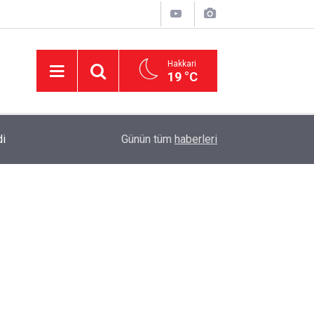
Hakkari
19 °C
di
23:37
AK Parti Hakkâri Teşkilatı Yüksekova’da Yoğun 
Günün tüm
haberleri