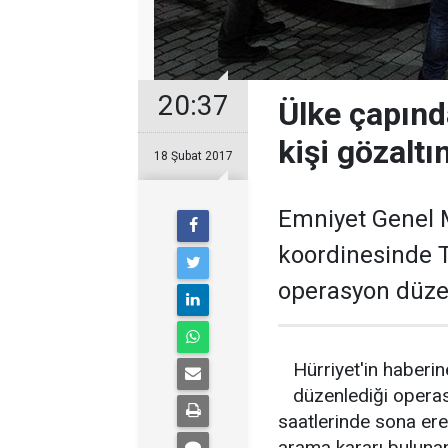
20:37
Ülke çapınd
kişi gözaltı
18 Şubat 2017
Emniyet Genel 
koordinesinde 
operasyon düze
Hürriyet'in haberi
düzenlediği opera
saatlerinde sona ere
arama kararı bulunan