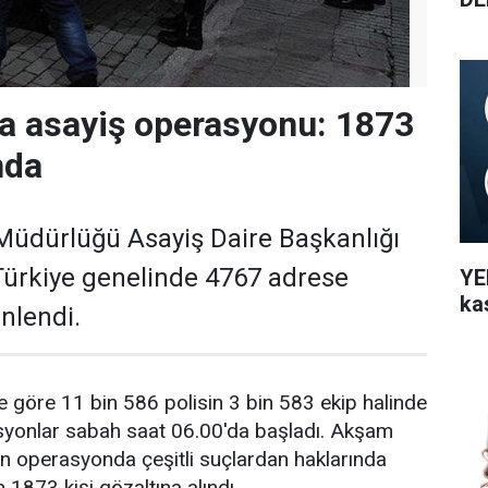
a asayiş operasyonu: 1873
nda
Müdürlüğü Asayiş Daire Başkanlığı
Türkiye genelinde 4767 adrese
YEN
ka
nlendi.
ne göre 11 bin 586 polisin 3 bin 583 ekip halinde
syonlar sabah saat 06.00'da başladı. Akşam
n operasyonda çeşitli suçlardan haklarında
 1873 kişi gözaltına alındı.