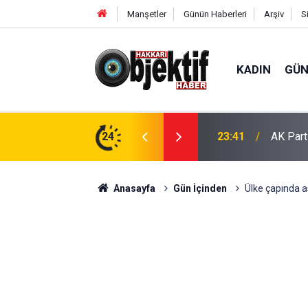
Manşetler
Günün Haberleri
Arşiv
S
KADIN
GÜ
şturucu Ele Geçirildi
24
23:41
AK Part
Anasayfa
Gün İçinden
Ülke çapında a