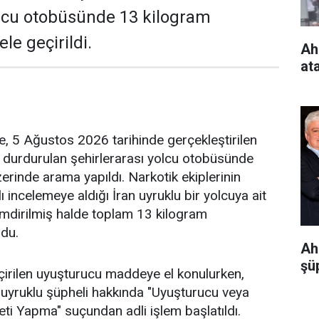
olcu otobüsünde 13 kilogram
e geçirildi.
Ah
at
re, 5 Ağustos 2026 tarihinde gerçekleştirilen
 durdurulan şehirlerarası yolcu otobüsünde
zerinde arama yapıldı. Narkotik ekiplerinin
 incelemeye aldığı İran uyruklu bir yolcuya ait
 emdirilmiş halde toplam 13 kilogram
du.
Ah
şüp
irilen uyuşturucu maddeye el konulurken,
n uyruklu şüpheli hakkında "Uyuşturucu veya
ti Yapma" suçundan adli işlem başlatıldı.