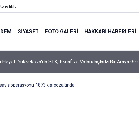
itene Ekle
NDEM
SIYASET
FOTO GALERI
HAKKARI HABERLERI
i Heyeti Yüksekova'da STK, Esnaf ve Vatandaşlarla Bir Araya Gel
sayiş operasyonu: 1873 kişi gözaltında