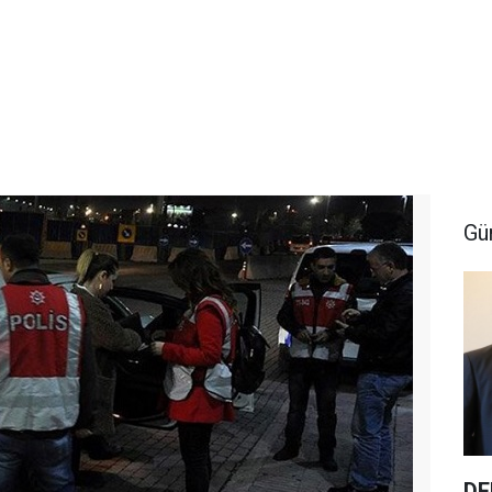
Gü
DE