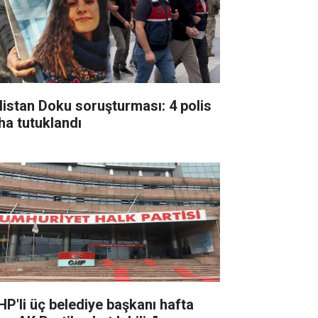
listan Doku soruşturması: 4 polis
ha tutuklandı
HP'li üç belediye başkanı hafta