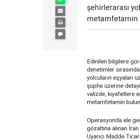
şehirlerarası y
metamfetamin el
Edinilen bilgilere gö
denetimler sırasında
yolcuların eşyaları ü
şüphe üzerine detaylı
valizde, kıyafetlere
metamfetamin bulun
Operasyonda ele geç
gözaltına alınan İra
Uyarıcı Madde Ticare