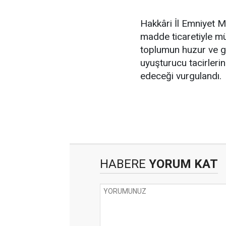
Hakkâri İl Emniyet 
madde ticaretiyle müc
toplumun huzur ve gü
uyuşturucu tacirleri
edeceği vurgulandı.
HABERE
YORUM KAT