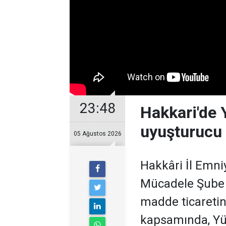
23:48
Hakkari'de
uyuşturucu 
05 Ağustos 2026
Hakkâri İl Emni
Mücadele Şube 
madde ticaretin
kapsamında, Yü