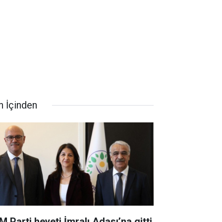
n İçinden
M Parti heyeti İmralı Adası’na gitti