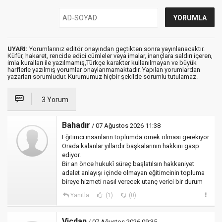
UYARI:
Yorumlarınız editör onayından geçtikten sonra yayınlanacaktır.
Küfür, hakaret, rencide edici cümleler veya imalar, inançlara saldırı içeren,
imla kuralları ile yazılmamış,Türkçe karakter kullanılmayan ve büyük
harflerle yazılmış yorumlar onaylanmamaktadır. Yapılan yorumlardan
yazarları sorumludur. Kurumumuz hiçbir şekilde sorumlu tutulamaz.
3 Yorum
Bahadır
/ 07 Ağustos 2026 11:38
Eğitimci insanların toplumda örnek olması gerekiyor
Orada kalanlar yıllardır başkalarının hakkını gasp
ediyor.
Bir an önce hukukî süreç başlatılsın hakkaniyet
adalet anlayışı içinde olmayan eğitimcinin topluma
bireye hizmeti nasıl verecek utanç verici bir durum
Yanıtla
(1)
(0)
Vicdan
/ 07 Ağustos 2026 09:35