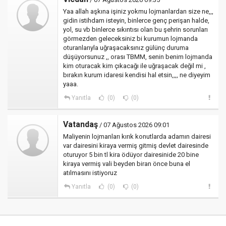
Yaa allah aşkına işiniz yokmu lojmanlardan size ne,,,
gidin istihdam isteyin, binlerce genç perişan halde,
yol, su vb binlerce sıkıntısı olan bu şehrin sorunları
görmezden geleceksiniz bi kurumun lojmanda
oturanlarıyla uğraşacaksınız gülünç duruma
düşüyorsunuz ,, orası TBMM, senin benim lojmanda
kim oturacak kim çıkacağı ile uğraşacak değil mi ,
bırakın kurum idaresi kendisi hal etsin,,,, ne diyeyim
yaaa.
Yanıtla
(0)
(0)
Vatandaş
/ 07 Ağustos 2026 09:01
Maliyenin lojmanları kırık konutlarda adamın dairesi
var dairesini kiraya vermiş gitmiş devlet dairesinde
oturuyor 5 bin tl kira ödüyor dairesinide 20 bine
kiraya vermiş vali beyden biran önce buna el
atılmasını istiyoruz
Yanıtla
(0)
(0)