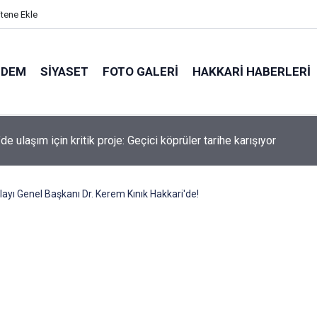
itene Ekle
NDEM
SIYASET
FOTO GALERI
HAKKARI HABERLERI
de kaldırımlar işgal altında: Kira ödeyen esnaf patladı!
ılayı Genel Başkanı Dr. Kerem Kınık Hakkari'de!