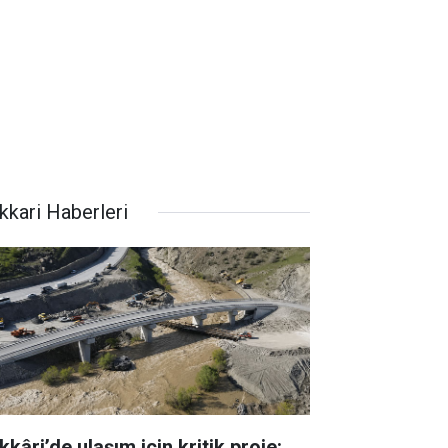
kkari Haberleri
kâri’de ulaşım için kritik proje: