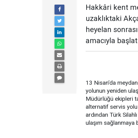
Hakkâri kent me
uzaklıktaki Akç
heyelan sonras
amacıyla başlat
13 Nisan’da meydana
yolunun yeniden ulaş
Müdürlüğü ekipleri t
alternatif servis yol
ardından Türk Silahlı
ulaşım sağlanmaya b