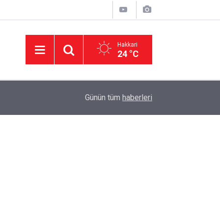
Hakkari
24 °C
23:08
Van'da silahlı kavga: 1'i ağır 6 kişi yaralandı
Günün tüm
haberleri