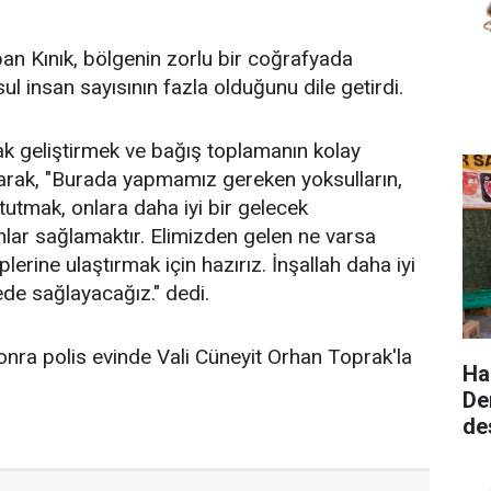
n Kınık, bölgenin zorlu bir coğrafyada
l insan sayısının fazla olduğunu dile getirdi.
ak geliştirmek ve bağış toplamanın kolay
arak, "Burada yapmamız gereken yoksulların,
tutmak, onlara daha iyi bir gelecek
lar sağlamaktır. Elimizden gelen ne varsa
plerine ulaştırmak için hazırız. İnşallah daha iyi
ede sağlayacağız." dedi.
nra polis evinde Vali Cüneyit Orhan Toprak'la
Ha
De
de