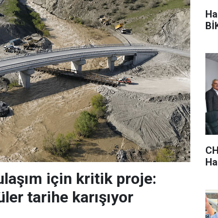
Ha
BİK
CH
Hak
laşım için kritik proje:
ler tarihe karışıyor