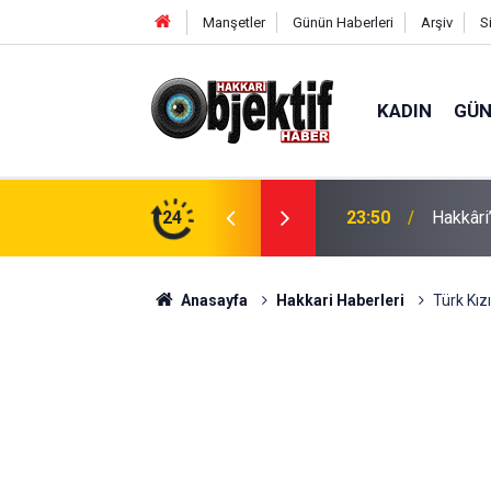
Manşetler
Günün Haberleri
Arşiv
S
KADIN
GÜ
e: Geçici köprüler tarihe karışıyor
24
23:37
Hakkâri’
Anasayfa
Hakkari Haberleri
Türk Kız