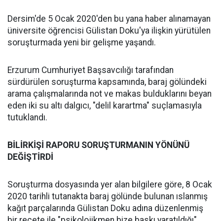
Dersim'de 5 Ocak 2020'den bu yana haber alınamayan
üniversite öğrencisi Gülistan Doku'ya ilişkin yürütülen
soruşturmada yeni bir gelişme yaşandı.
Erzurum Cumhuriyet Başsavcılığı tarafından
sürdürülen soruşturma kapsamında, baraj gölündeki
arama çalışmalarında not ve makas bulduklarını beyan
eden iki su altı dalgıcı, "delil karartma" suçlamasıyla
tutuklandı.
BİLİRKİŞİ RAPORU SORUŞTURMANIN YÖNÜNÜ
DEĞİŞTİRDİ
Soruşturma dosyasında yer alan bilgilere göre, 8 Ocak
2020 tarihli tutanakta baraj gölünde bulunan ıslanmış
kağıt parçalarında Gülistan Doku adına düzenlenmiş
bir reçete ile "psikolojikmen bize baskı yaratıldığı"