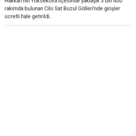
Hakkâri’nin Yüksekova ilçesinde yaklaşık 3 bin 400
rakımda bulunan Cilo Sat Buzul Gölleri’nde girişler
ücretli hale getirildi.