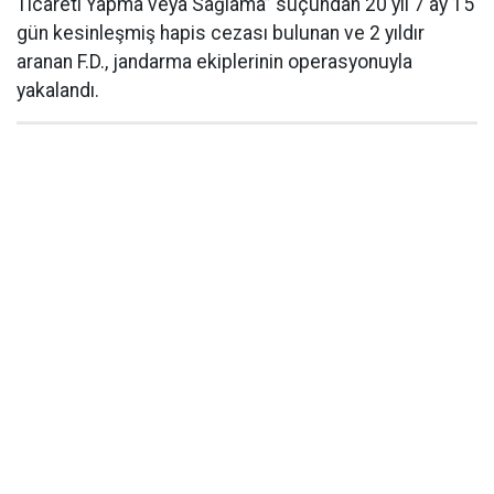
Ticareti Yapma veya Sağlama” suçundan 20 yıl 7 ay 15
gün kesinleşmiş hapis cezası bulunan ve 2 yıldır
aranan F.D., jandarma ekiplerinin operasyonuyla
yakalandı.