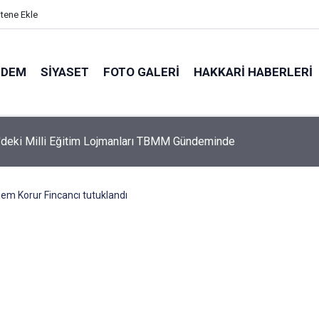
itene Ekle
NDEM
SIYASET
FOTO GALERI
HAKKARI HABERLERI
nin iade ettiği Bahar Yalçınkaya 15 aylık bebeğiyle tutuklandı
m Korur Fincancı tutuklandı