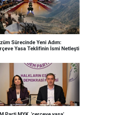
züm Sürecinde Yeni Adım:
rçeve Yasa Teklifinin İsmi Netleşti
M Parti MYK, 'çerçeve yasa'