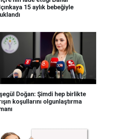
lçınkaya 15 aylık bebeğiyle
tuklandı
şegül Doğan: Şimdi hep birlikte
rışın koşullarını olgunlaştırma
manı