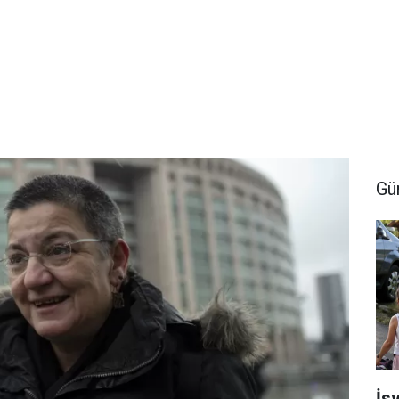
Gü
İsv