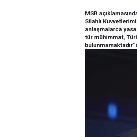
MSB açıklamasında,
Silahlı Kuvvetlerim
anlaşmalarca yasa
tür mühimmat, Türk 
bulunmamaktadır" if