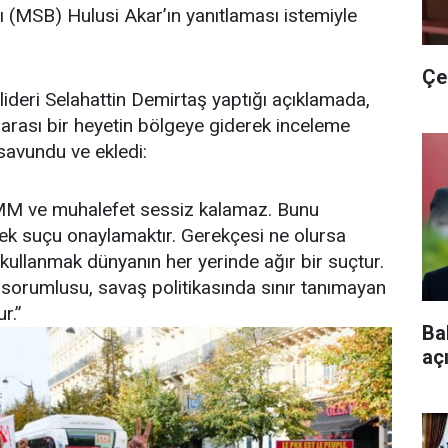
 (MSB) Hulusi Akar’ın yanıtlaması istemiyle
Çe
lideri Selahattin Demirtaş yaptığı açıklamada,
slararası bir heyetin bölgeye giderek inceleme
savundu ve ekledi:
MM ve muhalefet sessiz kalamaz. Bunu
mek suçu onaylamaktır. Gerekçesi ne olursa
 kullanmak dünyanın her yerinde ağır bir suçtur.
 sorumlusu, savaş politikasında sınır tanımayan
r.”
Ba
aç