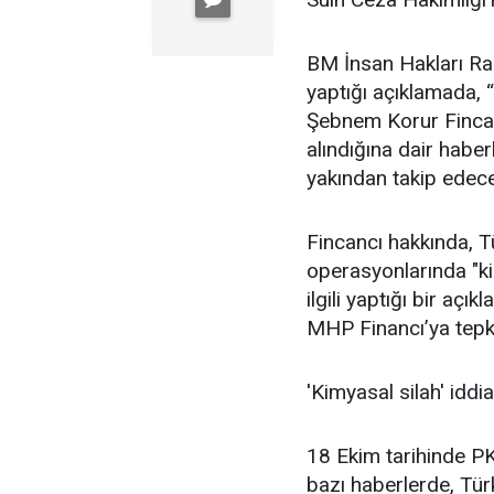
BM İnsan Hakları R
yaptığı açıklamada,
Şebnem Korur Fincanc
alındığına dair habe
yakından takip edec
Fincancı hakkında, Tü
operasyonlarında "ki
ilgili yaptığı bir aç
MHP Financı’ya tepki
'Kimyasal silah' iddia
18 Ekim tarihinde P
bazı haberlerde, Türk