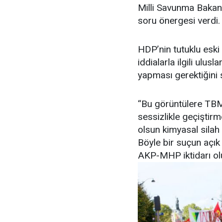
Milli Savunma Bakanı
soru önergesi verdi.
HDP’nin tutuklu eski 
iddialarla ilgili ulu
yapması gerektiğini 
“Bu görüntülere TB
sessizlikle geçiştir
olsun kimyasal silah
Böyle bir suçun açık
AKP-MHP iktidarı olu