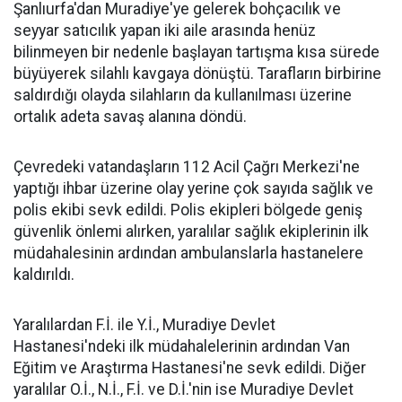
Şanlıurfa'dan Muradiye'ye gelerek bohçacılık ve
seyyar satıcılık yapan iki aile arasında henüz
bilinmeyen bir nedenle başlayan tartışma kısa sürede
büyüyerek silahlı kavgaya dönüştü. Tarafların birbirine
saldırdığı olayda silahların da kullanılması üzerine
ortalık adeta savaş alanına döndü.
Çevredeki vatandaşların 112 Acil Çağrı Merkezi'ne
yaptığı ihbar üzerine olay yerine çok sayıda sağlık ve
polis ekibi sevk edildi. Polis ekipleri bölgede geniş
güvenlik önlemi alırken, yaralılar sağlık ekiplerinin ilk
müdahalesinin ardından ambulanslarla hastanelere
kaldırıldı.
Yaralılardan F.İ. ile Y.İ., Muradiye Devlet
Hastanesi'ndeki ilk müdahalelerinin ardından Van
Eğitim ve Araştırma Hastanesi'ne sevk edildi. Diğer
yaralılar O.İ., N.İ., F.İ. ve D.İ.'nin ise Muradiye Devlet