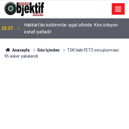
Hakkâri’de kaldırımlar işgal altında: Kira ödeyen
23:37
esnaf patladı!
Anasayfa
Gün İçinden
TSK'daki FETÖ soruşturması:
95 asker yakalandı