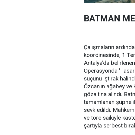
BATMAN MER
Çalışmaların ardınd
koordinesinde, 1 Te
Antalya'da belirlene
Operasyonda 'Tasarl
suçunu iştirak halind
Özcan'ın ağabey ve k
gözaltına alındı. Ba
tamamlanan şüphelile
sevk edildi. Mahkeme
ve töre saikiyle kast
şartıyla serbest bırak