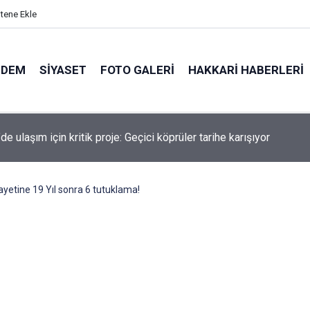
itene Ekle
NDEM
SIYASET
FOTO GALERI
HAKKARI HABERLERI
de kaldırımlar işgal altında: Kira ödeyen esnaf patladı!
ayetine 19 Yıl sonra 6 tutuklama!