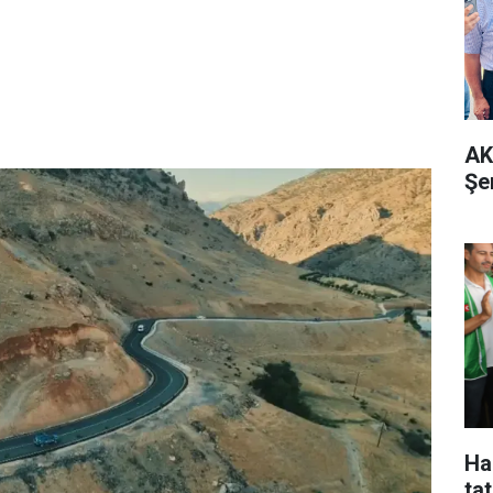
AK
Şe
Ha
tat