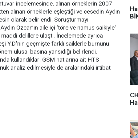
ratuvar incelemesinde, alınan örneklerin 2007
Ha
tten alınan örneklerle eşleştiği ve cesedin Aydın
BİK
esin olarak belirlendi. Soruşturmayı
 Aydın Özcan’ın aile içi 'töre ve namus saikiyle'
 maddi delillere ulaştı. İncelemede ayrıca
eşi Y.D.’nin geçmişte farklı saiklerle burnunu
önem ulusal basına yansıdığı belirlendi.
ında kullandıkları GSM hatlarına ait HTS
önük analiz edilmesiyle de aralarındaki irtibat
CH
Hak