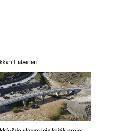
kkari Haberleri
kâri’de ulaşım için kritik proje: