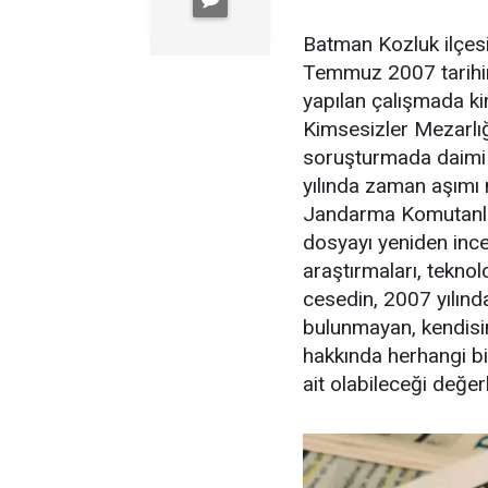
Batman Kozluk ilçes
Temmuz 2007 tarihi
yapılan çalışmada ki
Kimsesizler Mezarlığı’
soruşturmada daimi 
yılında zaman aşımı n
Jandarma Komutanlı
dosyayı yeniden ince
araştırmaları, tekno
cesedin, 2007 yılında
bulunmayan, kendisin
hakkında herhangi b
ait olabileceği değerl