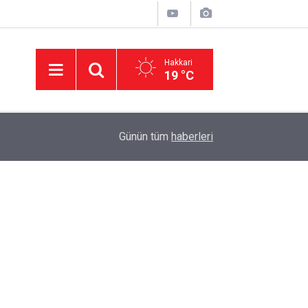
Hakkari
19 °C
23:08
Van'da silahlı kavga: 1'i ağır 6 kişi yaralandı
Günün tüm
haberleri