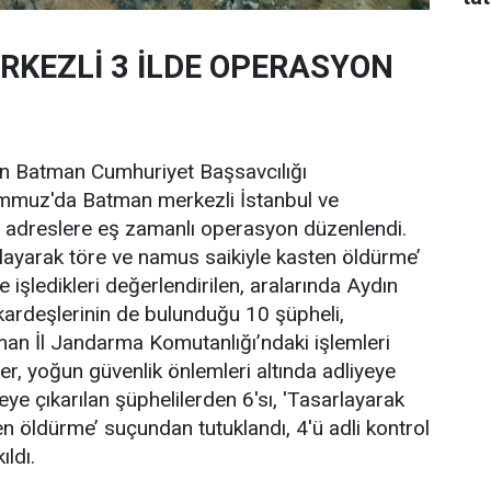
KEZLİ 3 İLDE OPERASYON
an Batman Cumhuriyet Başsavcılığı
mmuz'da Batman merkezli İstanbul ve
n adreslere eş zamanlı operasyon düzenlendi.
ayarak töre ve namus saikiyle kasten öldürme’
e işledikleri değerlendirilen, aralarında Aydın
ardeşlerinin de bulunduğu 10 şüpheli,
tman İl Jandarma Komutanlığı’ndaki işlemleri
r, yoğun güvenlik önlemleri altında adliyeye
ye çıkarılan şüphelilerden 6'sı, 'Tasarlayarak
en öldürme’ suçundan tutuklandı, 4'ü adli kontrol
ıldı.