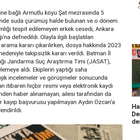
ine bağlı Armutlu köyü Şat mezrasında 5
nde suda çürümüş halde bulunan ve o dönem
mliği tespit edilemeyen erkek cesedi, Ankara
na defnedildi. Olayla ilgili başlatılan
arama kararı çıkarılırken, dosya hakkında 2023
edeniyle takipsizlik kararı verildi. Batman İl
ğı Jandarma Suç Araştırma Timi (JASAT),
lemeye aldı. Ekiplerin yaptığı saha
lojik incelemeler ve görüşmeler sonucunda
n itibaren hiçbir resmi veya elektronik kaydı
den haber alınamayan, ailesi tarafından da
ir kayıp başvurusu yapılmayan Aydın Özcan'a
Ha
endirildi.
De
de