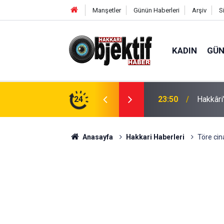
Manşetler
Günün Haberleri
Arşiv
S
KADIN
GÜ
e: Geçici köprüler tarihe karışıyor
24
23:37
Hakkâri’
Anasayfa
Hakkari Haberleri
Töre cin