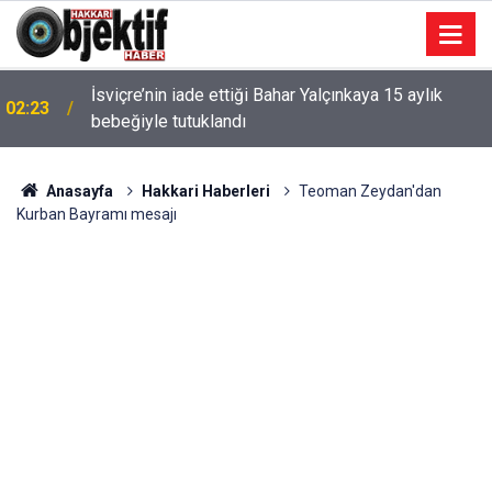
02:06
Hakkari'de 3 dağ keçisi ihale ile öldürülecek
Anasayfa
Hakkari Haberleri
Teoman Zeydan'dan
Kurban Bayramı mesajı