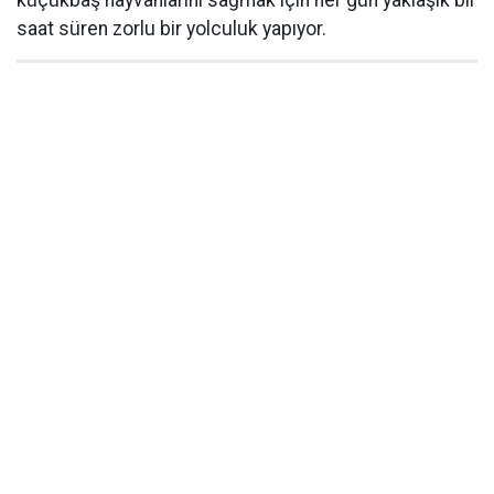
küçükbaş hayvanlarını sağmak için her gün yaklaşık bir
saat süren zorlu bir yolculuk yapıyor.