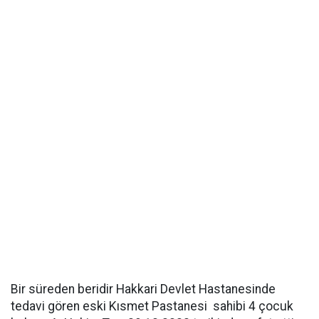
Bir süreden beridir Hakkari Devlet Hastanesinde
tedavi gören eski Kısmet Pastanesi sahibi 4 çocuk