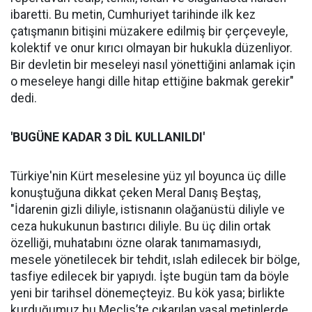
ibaretti. Bu metin, Cumhuriyet tarihinde ilk kez
çatışmanın bitişini müzakere edilmiş bir çerçeveyle,
kolektif ve onur kırıcı olmayan bir hukukla düzenliyor.
Bir devletin bir meseleyi nasıl yönettiğini anlamak için
o meseleye hangi dille hitap ettiğine bakmak gerekir"
dedi.
'BUGÜNE KADAR 3 DİL KULLANILDI'
Türkiye'nin Kürt meselesine yüz yıl boyunca üç dille
konuştuğuna dikkat çeken Meral Danış Beştaş,
"İdarenin gizli diliyle, istisnanın olağanüstü diliyle ve
ceza hukukunun bastırıcı diliyle. Bu üç dilin ortak
özelliği, muhatabını özne olarak tanımamasıydı,
mesele yönetilecek bir tehdit, ıslah edilecek bir bölge,
tasfiye edilecek bir yapıydı. İşte bugün tam da böyle
yeni bir tarihsel dönemeçteyiz. Bu kök yasa; birlikte
kurduğumuz bu Meclis’te çıkarılan yasal metinlerde