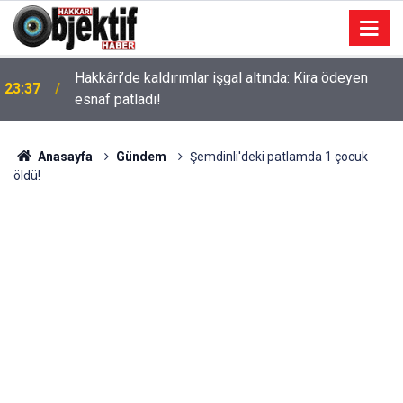
Hakkâri’de kaldırımlar işgal altında: Kira ödeyen
23:37
esnaf patladı!
Anasayfa
Gündem
Şemdinli'deki patlamda 1 çocuk
öldü!