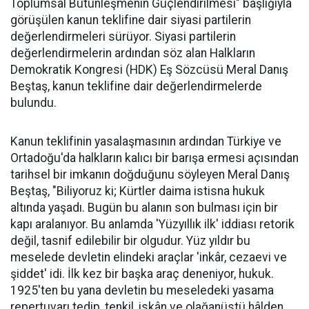
Toplumsal Bütünleşmenin Güçlendirilmesi" başlığıyla
görüşülen kanun teklifine dair siyasi partilerin
değerlendirmeleri sürüyor. Siyasi partilerin
değerlendirmelerin ardından söz alan Halkların
Demokratik Kongresi (HDK) Eş Sözcüsü Meral Danış
Beştaş, kanun teklifine dair değerlendirmelerde
bulundu.
Kanun teklifinin yasalaşmasının ardından Türkiye ve
Ortadoğu'da halkların kalıcı bir barışa ermesi açısından
tarihsel bir imkanın doğduğunu söyleyen Meral Danış
Beştaş, "Biliyoruz ki; Kürtler daima istisna hukuk
altında yaşadı. Bugün bu alanın son bulması için bir
kapı aralanıyor. Bu anlamda 'Yüzyıllık ilk' iddiası retorik
değil, tasnif edilebilir bir olgudur. Yüz yıldır bu
meselede devletin elindeki araçlar 'inkâr, cezaevi ve
şiddet' idi. İlk kez bir başka araç deneniyor, hukuk.
1925'ten bu yana devletin bu meseledeki yasama
repertuvarı tedip, tenkil, iskân ve olağanüstü hâlden