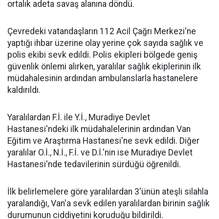
ortalık adeta savaş alanına döndü.
Çevredeki vatandaşların 112 Acil Çağrı Merkezi'ne
yaptığı ihbar üzerine olay yerine çok sayıda sağlık ve
polis ekibi sevk edildi. Polis ekipleri bölgede geniş
güvenlik önlemi alırken, yaralılar sağlık ekiplerinin ilk
müdahalesinin ardından ambulanslarla hastanelere
kaldırıldı.
Yaralılardan F.İ. ile Y.İ., Muradiye Devlet
Hastanesi'ndeki ilk müdahalelerinin ardından Van
Eğitim ve Araştırma Hastanesi'ne sevk edildi. Diğer
yaralılar O.İ., N.İ., F.İ. ve D.İ.'nin ise Muradiye Devlet
Hastanesi'nde tedavilerinin sürdüğü öğrenildi.
İlk belirlemelere göre yaralılardan 3'ünün ateşli silahla
yaralandığı, Van'a sevk edilen yaralılardan birinin sağlık
durumunun ciddiyetini koruduğu bildirildi.