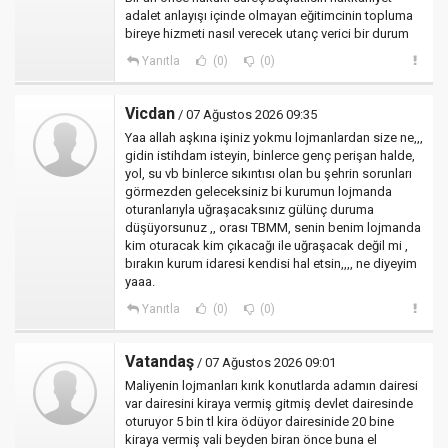
adalet anlayışı içinde olmayan eğitimcinin topluma
bireye hizmeti nasıl verecek utanç verici bir durum
Yanıtla
(0)
(0)
Vicdan
/ 07 Ağustos 2026 09:35
Yaa allah aşkına işiniz yokmu lojmanlardan size ne,,,
gidin istihdam isteyin, binlerce genç perişan halde,
yol, su vb binlerce sıkıntısı olan bu şehrin sorunları
görmezden geleceksiniz bi kurumun lojmanda
oturanlarıyla uğraşacaksınız gülünç duruma
düşüyorsunuz ,, orası TBMM, senin benim lojmanda
kim oturacak kim çıkacağı ile uğraşacak değil mi ,
bırakın kurum idaresi kendisi hal etsin,,,, ne diyeyim
yaaa.
Yanıtla
(0)
(0)
Vatandaş
/ 07 Ağustos 2026 09:01
Maliyenin lojmanları kırık konutlarda adamın dairesi
var dairesini kiraya vermiş gitmiş devlet dairesinde
oturuyor 5 bin tl kira ödüyor dairesinide 20 bine
kiraya vermiş vali beyden biran önce buna el