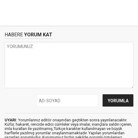
HABERE
YORUM KAT
UYARI:
Yorumlarınız editör onayından geçtikten sonra yayınlanacaktır.
Küfür, hakaret, rencide edici cümleler veya imalar, inançlara saldırı içeren,
imla kuralları ile yazılmamış,Türkçe karakter kullanılmayan ve büyük
harflerle yazılmış yorumlar onaylanmamaktadır. Yapılan yorumlardan
yazarları sorumludur. Kurumumuz hiçbir şekilde sorumlu tutulamaz.