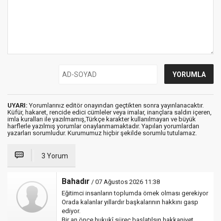
UYARI:
Yorumlarınız editör onayından geçtikten sonra yayınlanacaktır.
Küfür, hakaret, rencide edici cümleler veya imalar, inançlara saldırı içeren,
imla kuralları ile yazılmamış,Türkçe karakter kullanılmayan ve büyük
harflerle yazılmış yorumlar onaylanmamaktadır. Yapılan yorumlardan
yazarları sorumludur. Kurumumuz hiçbir şekilde sorumlu tutulamaz.
3 Yorum
Bahadır
/ 07 Ağustos 2026 11:38
Eğitimci insanların toplumda örnek olması gerekiyor
Orada kalanlar yıllardır başkalarının hakkını gasp
ediyor.
Bir an önce hukukî süreç başlatılsın hakkaniyet