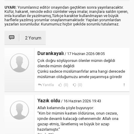
UYARI:
Yorumlarınız editör onayından geçtikten sonra yayınlanacaktır.
Küfür, hakaret, rencide edici cümleler veya imalar, inançlara saldırı içeren,
imla kuralları ile yazılmamış,Türkçe karakter kullanılmayan ve büyük
harflerle yazılmış yorumlar onaylanmamaktadır. Yapılan yorumlardan
yazarları sorumludur. Kurumumuz hiçbir şekilde sorumlu tutulamaz.
2 Yorum
Durankayalı
/ 17 Haziran 2026 08:05
Çok doğru söylüyorsun ölenler mümin değildi
ölende mümin değildi
Çünkü sadece müslümanfırlar ama hangi derecede
müslüman olduğumuzu amele yaşanmışa göredir
Yanıtla
(0)
(0)
Yazık oldu
/ 16 Haziran 2026 19:43
Allah kelamında şöyle buyuruyor:
"Kim bir mümini kasten öldürürse, onun cezası,
içinde devamlı kalacağı cehennemdir. Allah ona
gazap etmiş, lânetlemiş ve büyük bir azap
hazırlamıştır."