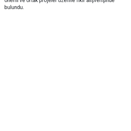
önemi ve ortak projeler üzerine fikir alışverişinde
bulundu.