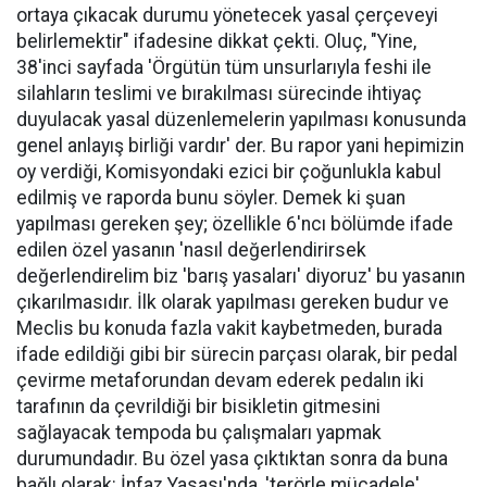
ortaya çıkacak durumu yönetecek yasal çerçeveyi
belirlemektir" ifadesine dikkat çekti. Oluç, "Yine,
38'inci sayfada 'Örgütün tüm unsurlarıyla feshi ile
silahların teslimi ve bırakılması sürecinde ihtiyaç
duyulacak yasal düzenlemelerin yapılması konusunda
genel anlayış birliği vardır' der. Bu rapor yani hepimizin
oy verdiği, Komisyondaki ezici bir çoğunlukla kabul
edilmiş ve raporda bunu söyler. Demek ki şuan
yapılması gereken şey; özellikle 6'ncı bölümde ifade
edilen özel yasanın 'nasıl değerlendirirsek
değerlendirelim biz 'barış yasaları' diyoruz' bu yasanın
çıkarılmasıdır. İlk olarak yapılması gereken budur ve
Meclis bu konuda fazla vakit kaybetmeden, burada
ifade edildiği gibi bir sürecin parçası olarak, bir pedal
çevirme metaforundan devam ederek pedalın iki
tarafının da çevrildiği bir bisikletin gitmesini
sağlayacak tempoda bu çalışmaları yapmak
durumundadır. Bu özel yasa çıktıktan sonra da buna
bağlı olarak: İnfaz Yasası'nda, 'terörle mücadele'