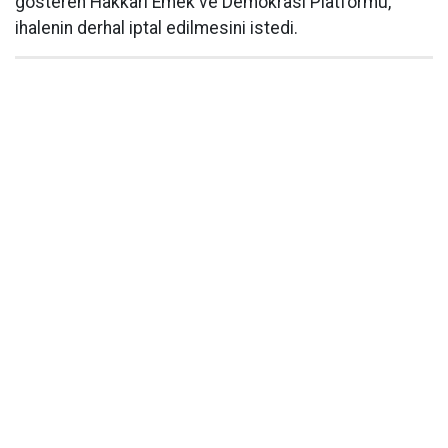
gösteren Hakkâri Emek ve Demokrasi Platformu,
ihalenin derhal iptal edilmesini istedi.