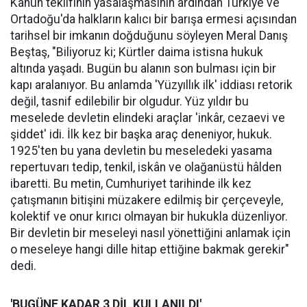
Kanun teklifinin yasalaşmasının ardından Türkiye ve
Ortadoğu'da halkların kalıcı bir barışa ermesi açısından
tarihsel bir imkanın doğduğunu söyleyen Meral Danış
Beştaş, "Biliyoruz ki; Kürtler daima istisna hukuk
altında yaşadı. Bugün bu alanın son bulması için bir
kapı aralanıyor. Bu anlamda 'Yüzyıllık ilk' iddiası retorik
değil, tasnif edilebilir bir olgudur. Yüz yıldır bu
meselede devletin elindeki araçlar 'inkâr, cezaevi ve
şiddet' idi. İlk kez bir başka araç deneniyor, hukuk.
1925'ten bu yana devletin bu meseledeki yasama
repertuvarı tedip, tenkil, iskân ve olağanüstü hâlden
ibaretti. Bu metin, Cumhuriyet tarihinde ilk kez
çatışmanın bitişini müzakere edilmiş bir çerçeveyle,
kolektif ve onur kırıcı olmayan bir hukukla düzenliyor.
Bir devletin bir meseleyi nasıl yönettiğini anlamak için
o meseleye hangi dille hitap ettiğine bakmak gerekir"
dedi.
'BUGÜNE KADAR 3 DİL KULLANILDI'