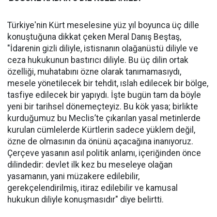
Türkiye'nin Kürt meselesine yüz yıl boyunca üç dille
konuştuğuna dikkat çeken Meral Danış Beştaş,
"İdarenin gizli diliyle, istisnanın olağanüstü diliyle ve
ceza hukukunun bastırıcı diliyle. Bu üç dilin ortak
özelliği, muhatabını özne olarak tanımamasıydı,
mesele yönetilecek bir tehdit, ıslah edilecek bir bölge,
tasfiye edilecek bir yapıydı. İşte bugün tam da böyle
yeni bir tarihsel dönemeçteyiz. Bu kök yasa; birlikte
kurduğumuz bu Meclis’te çıkarılan yasal metinlerde
kurulan cümlelerde Kürtlerin sadece yüklem değil,
özne de olmasının da önünü açacağına inanıyoruz.
Çerçeve yasanın asıl politik anlamı, içeriğinden önce
dilindedir: devlet ilk kez bu meseleye olağan
yasamanın, yani müzakere edilebilir,
gerekçelendirilmiş, itiraz edilebilir ve kamusal
hukukun diliyle konuşmasıdır" diye belirtti.