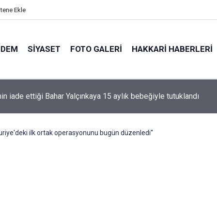
itene Ekle
NDEM
SIYASET
FOTO GALERI
HAKKARI HABERLERI
nin iade ettiği Bahar Yalçınkaya 15 aylık bebeğiyle tutuklandı
Suriye'deki ilk ortak operasyonunu bugün düzenledi''