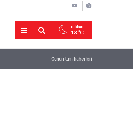
Hakkari
18 °C
02:06
Hakkari'de 3 dağ keçisi ihale ile öldürülecek
Günün tüm
haberleri