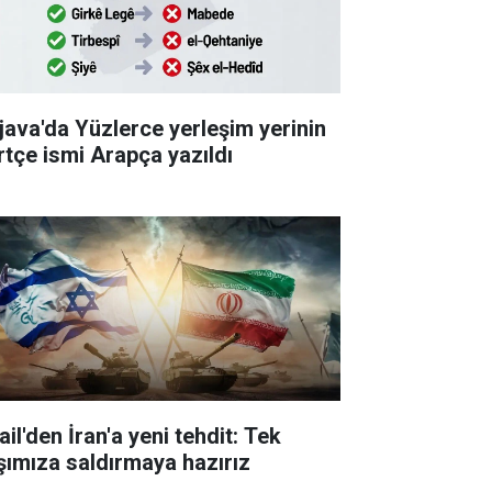
java'da Yüzlerce yerleşim yerinin
rtçe ismi Arapça yazıldı
ail'den İran'a yeni tehdit: Tek
şımıza saldırmaya hazırız