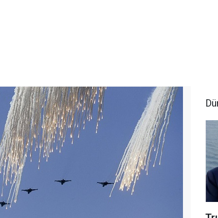
Dü
Tr