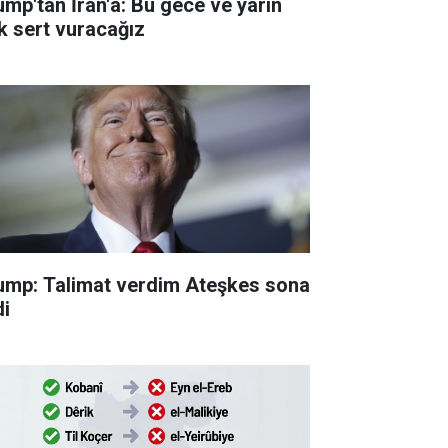
ump'tan İran'a: Bu gece ve yarın
k sert vuracağız
ump: Talimat verdim Ateşkes sona
di