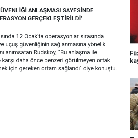
GÜVENLİĞİ ANLAŞMASI SAYESİNDE
PERASYON GERÇEKLEŞTİRİLDİ'
asında 12 Ocak'ta operasyonlar sırasında
ve uçuş güvenliğinin sağlanmasına yönelik
nı anımsatan Rudskoy, "Bu anlaşma ile
Fü
re karşı daha önce benzeri görülmeyen ortak
ka
k için gereken ortam sağlandı" diye konuştu.