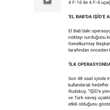
4 F-16 ile 4 F-4 uçağın
'EL BAB'DA IŞİD'E
El Bab'daki operasyo
noktayı vurduğunu k
Genelkurmay Başkanlı
tarafından önceden be
'İLK OPERASYONDA
Son 48 saat içinde in
kullanılarak hedefler
Rudskoy, "IŞİD'e yön
ve Türk savaş uçakla
etkili olduğunu göste