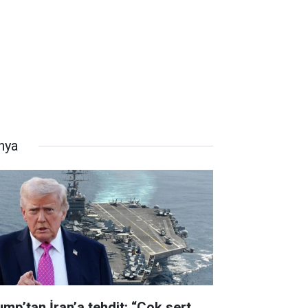
nya
ump’tan İran’a tehdit: “Çok sert