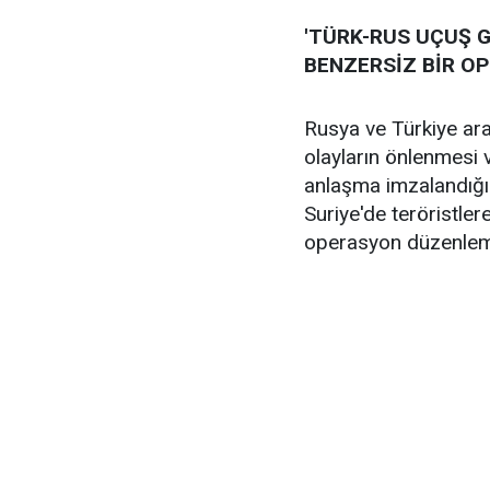
'TÜRK-RUS UÇUŞ 
BENZERSİZ BİR O
Rusya ve Türkiye ar
olayların önlenmesi 
anlaşma imzalandığı
Suriye'de teröristle
operasyon düzenleme