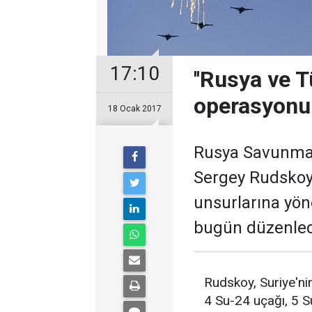
17:10
''Rusya ve T
operasyonun
18 Ocak 2017
Rusya Savunma B
Sergey Rudskoy,
unsurlarına yön
bugün düzenledi
Rudskoy, Suriye'ni
4 Su-24 uçağı, 5 S