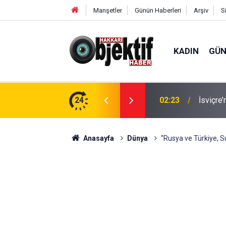
Manşetler
Günün Haberleri
Arşiv
S
KADIN
GÜ
anları TBMM Gündeminde
24
02:23
İsviçre’
Anasayfa
Dünya
''Rusya ve Türkiye, 