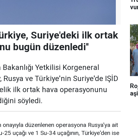
vu
ürkiye, Suriye'deki ilk ortak
u bugün düzenledi''
akanlığı Yetkilisi Korgeneral
 Rusya ve Türkiye'nin Suriye'de IŞİD
Ro
elik ilk ortak hava operasyonunu
aş
ğini söyledi.
n onayıyla düzenlenen operasyona Rusya'ya ait
u-25 uçağı ve 1 Su-34 uçağının, Türkiye'den ise