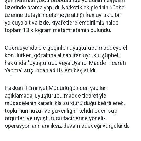
şehirlerarası yolcu otobüsünde yolcuların eşyaları
üzerinde arama yapıldı. Narkotik ekiplerinin şüphe
üzerine detaylı incelemeye aldığı İran uyruklu bir
yolcuya ait valizde, kıyafetlere emdirilmiş halde
toplam 13 kilogram metamfetamin bulundu.
Operasyonda ele geçirilen uyuşturucu maddeye el
konulurken, gözaltına alınan İran uyruklu şüpheli
hakkında "Uyuşturucu veya Uyarıcı Madde Ticareti
Yapma" suçundan adli işlem başlatıldı.
Hakkâri İl Emniyet Müdürlüğü'nden yapılan
açıklamada, uyuşturucu madde ticaretiyle
mücadelenin kararlılıkla sürdürüldüğü belirtilerek,
toplumun huzur ve güvenliğini tehdit eden suç
örgütleri ve uyuşturucu tacirlerine yönelik
operasyonların aralıksız devam edeceği vurgulandı.