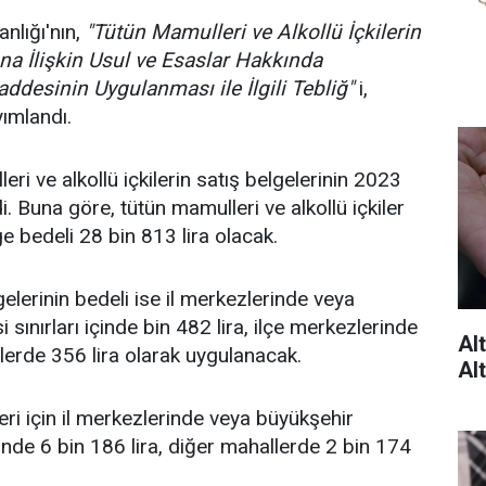
lığı'nın,
"Tütün Mamulleri ve Alkollü İçkilerin
a İlişkin Usul ve Esaslar Hakkında
ddesinin Uygulanması ile İlgili Tebliğ"
i,
ımlandı.
eri ve alkollü içkilerin satış belgelerinin 2023
ndi. Buna göre, tütün mamulleri ve alkollü içkiler
ge bedeli 28 bin 813 lira olacak.
elerinin bedeli ise il merkezlerinde veya
 sınırları içinde bin 482 lira, ilçe merkezlerinde
Al
llerde 356 lira olarak uygulanacak.
Alt
leri için il merkezlerinde veya büyükşehir
içinde 6 bin 186 lira, diğer mahallerde 2 bin 174