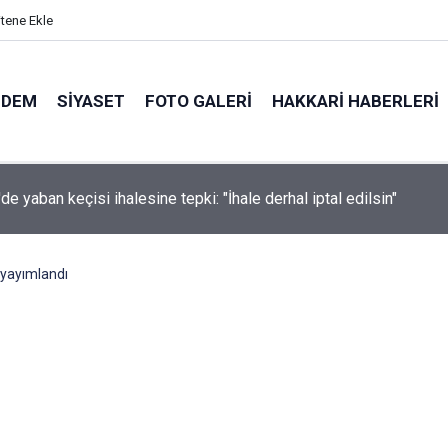
itene Ekle
NDEM
SIYASET
FOTO GALERI
HAKKARI HABERLERI
ndaki Damlanur'un ölümünde Hakkâri'de de operasyon: 7 gözaltı
yayımlandı