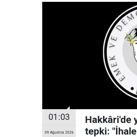
01:03
Hakkâri'de 
tepki: "İhale
09 Ağustos 2026