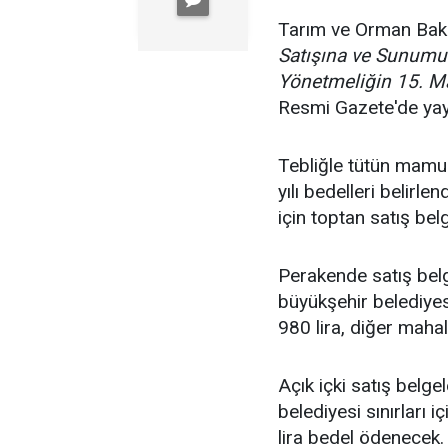
Tarım ve Orman Bakan
Satışına ve Sunumun
Yönetmeliğin 15. Ma
Resmi Gazete'de yay
Tebliğle tütün mamull
yılı bedelleri belirle
için toptan satış bel
Perakende satış belg
büyükşehir belediyesi
980 lira, diğer maha
Açık içki satış belge
belediyesi sınırları 
lira bedel ödenecek.