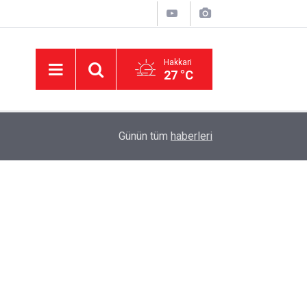
Hakkari
27 °C
00:49
Hakkari'de Yaylada süt sağımı sonrası halay çek
Günün tüm
haberleri