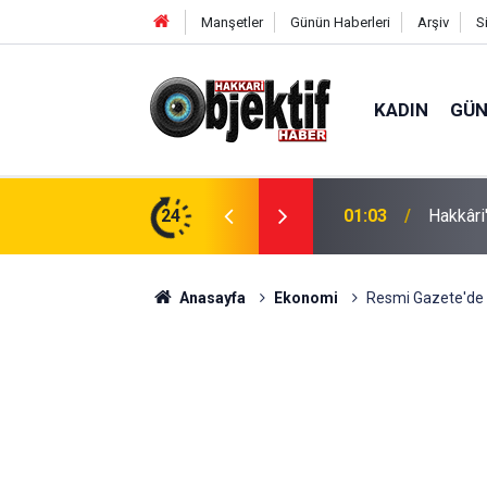
Manşetler
Günün Haberleri
Arşiv
S
KADIN
GÜ
tepki: "İhale derhal iptal edilsin"
24
00:58
14 yaşı
Anasayfa
Ekonomi
Resmi Gazete'de 