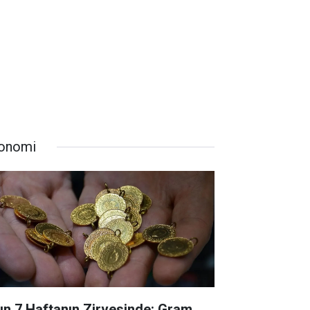
onomi
tın 7 Haftanın Zirvesinde: Gram