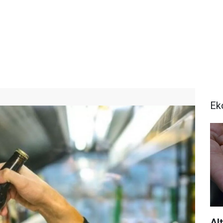
Ek
Al