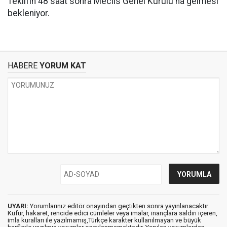
Teklifin 48 saat sonra Meclis Genel Kurulu'na gelmesi
bekleniyor.
HABERE
YORUM KAT
UYARI:
Yorumlarınız editör onayından geçtikten sonra yayınlanacaktır.
Küfür, hakaret, rencide edici cümleler veya imalar, inançlara saldırı içeren,
imla kuralları ile yazılmamış,Türkçe karakter kullanılmayan ve büyük