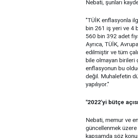
Nebati, şunları kaydet
"TÜİK enflasyonla ilg
bin 261 iş yeri ve 4
560 bin 392 adet fiya
Ayrıca, TÜİK, Avrupa 
edilmiştir ve tüm çal
bile olmayan birileri 
enflasyonun bu olduğ
değil. Muhalefetin 
yapılıyor."
"2022'yi bütçe açıs
Nebati, memur ve eme
güncellenmek üzere g
kapsamda söz konusu