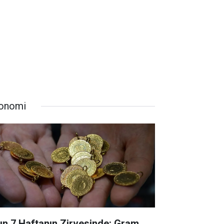
onomi
tın 7 Haftanın Zirvesinde: Gram