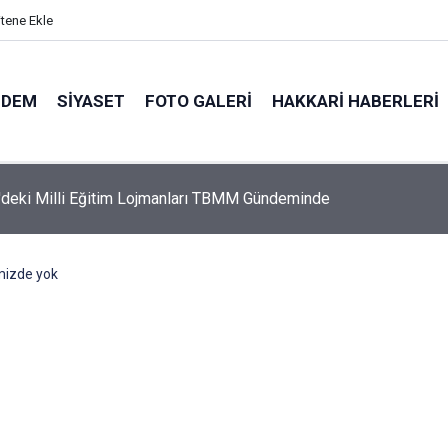
itene Ekle
NDEM
SIYASET
FOTO GALERI
HAKKARI HABERLERI
'deki Milli Eğitim Lojmanları TBMM Gündeminde
mizde yok