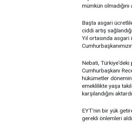
mümkün olmadığını an
Başta asgari ücretli
ciddi artış sağlandı
Yıl ortasında asgari 
Cumhurbaşkanımızın t
Nebati, Türkiye'deki
Cumhurbaşkanı Recep
hükümetler dönemin
emeklilikte yaşa takı
karşılandığını aktardı
EYT'nin bir yük geti
gerekli önlemleri ald