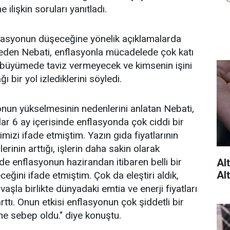
lişkin soruları yanıtladı.
flasyonun düşeceğine yönelik açıklamalarda
 eden Nebati, enflasyonla mücadelede çok katı
büyümede taviz vermeyecek ve kimsenin işini
bir yol izlediklerini söyledi.
onun yükselmesinin nedenlerini anlatan Nebati,
ar 6 ay içerisinde enflasyonda çok ciddi bir
izi ifade etmiştim. Yazın gıda fiyatlarının
erinin arttığı, işlerin daha sakin olarak
 enflasyonun hazirandan itibaren belli bir
Al
Alt
ceğini ifade etmiştim. Çok da eleştiri aldık,
vaşla birlikte dünyadaki emtia ve enerji fiyatları
arttı. Onun etkisi enflasyonun çok şiddetli bir
ne sebep oldu." diye konuştu.