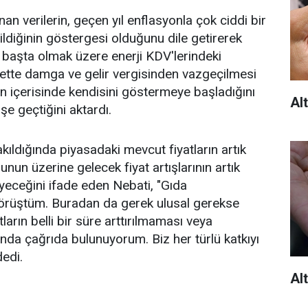
an verilerin, geçen yıl enflasyonla çok ciddi bir
ldiğinin göstergesi olduğunu dile getirerek
başta olmak üzere enerji KDV'lerindeki
crette damga ve gelir vergisinden vazgeçilmesi
an içerisinde kendisini göstermeye başladığını
Alt
e geçtiğini aktardı.
kıldığında piyasadaki mevcut fiyatların artık
 bunun üzerine gelecek fiyat artışlarının artık
eceğini ifade eden Nebati, "Gıda
görüştüm. Buradan da gerek ulusal gerekse
ların belli bir süre arttırılmaması veya
nda çağrıda bulunuyorum. Biz her türlü katkıyı
dedi.
Alt