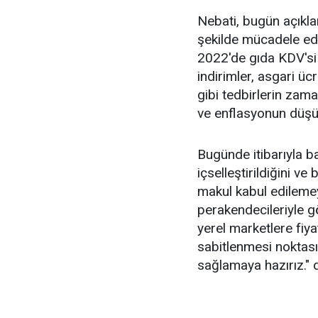
Nebati, bugün açıklan
şekilde mücadele edi
2022'de gıda KDV'si 
indirimler, asgari ü
gibi tedbirlerin zam
ve enflasyonun düşüş
Bugünde itibarıyla ba
içselleştirildiğini ve
makul kabul edilemey
perakendecileriyle 
yerel marketlere fiyat
sabitlenmesi noktası
sağlamaya hazırız." 