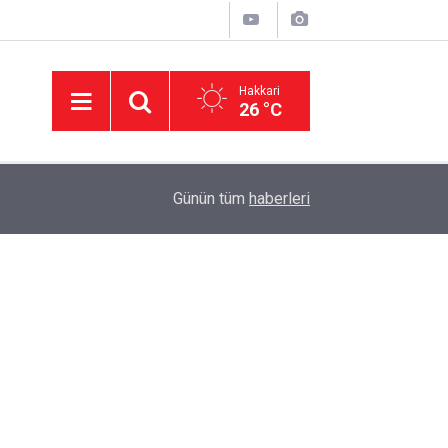
Hakkari
26 °C
02:23
İsviçre’nin iade ettiği Bahar Yalçınkaya 15 aylık 
Günün tüm
haberleri