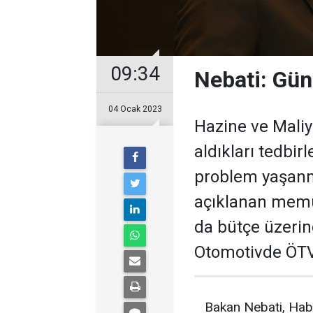
09:34
Nebati: Gü
04 Ocak 2023
Hazine ve Maliy
aldıkları tedbir
problem yaşanm
açıklanan memur
da bütçe üzerin
Otomotivde ÖTV
Bakan Nebati, Hab