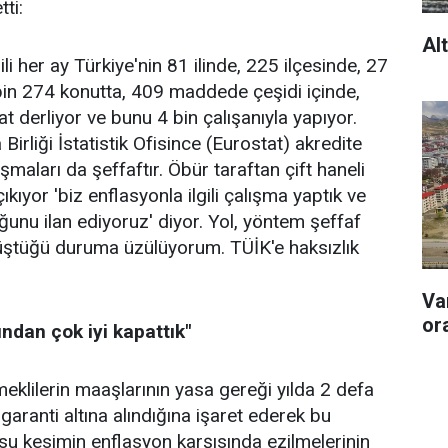
ti:
Al
ili her ay Türkiye'nin 81 ilinde, 225 ilçesinde, 27
 bin 274 konutta, 409 maddede çeşidi içinde,
t derliyor ve bunu 4 bin çalışanıyla yapıyor.
Birliği İstatistik Ofisince (Eurostat) akredite
ışmaları da şeffaftır. Öbür taraftan çift haneli
çıkıyor 'biz enflasyonla ilgili çalışma yaptık ve
unu ilan ediyoruz' diyor. Yol, yöntem şeffaf
düştüğü duruma üzülüyorum. TÜİK'e haksızlık
Va
or
ından çok iyi kapattık"
klilerin maaşlarının yasa gereği yılda 2 defa
aranti altına alındığına işaret ederek bu
 kesimin enflasyon karşısında ezilmelerinin