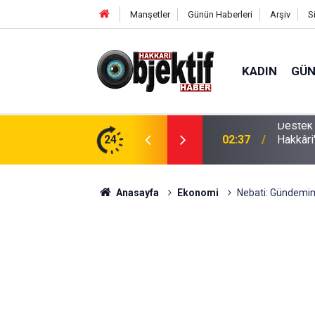
Manşetler
Günün Haberleri
Arşiv
S
KADIN
GÜ
az Eşya Arızalarında Dürüst ve İnsan Odaklı
24
02:37
Hakkâri
Anasayfa
Ekonomi
Nebati: Gündemi