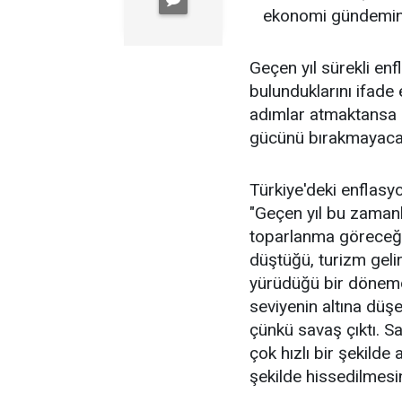
ekonomi gündemine i
Geçen yıl sürekli en
bulunduklarını ifade
adımlar atmaktansa 
gücünü bırakmayacağı 
Türkiye'deki enflasy
"Geçen yıl bu zamanl
toparlanma göreceğim
düştüğü, turizm gelirl
yürüdüğü bir dönemde
seviyenin altına düşe
çünkü savaş çıktı. Sa
çok hızlı bir şekilde 
şekilde hissedilmesi