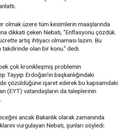
lattı.
ler olmak üzere tüm kesimlerin maaşlarında
ğına dikkati çeken Nebati, "Enflasyonu çözdük.
ücrette artış ihtiyacı olmaması lazım. Bu
akdirinde olan bir konu." dedi.
 pek çok kronikleşmiş problemin
 Tayyip Erdoğan'ın başkanlığındaki
de çözüldüğüne işaret ederek bu kapsamdaki
lan (EYT) vatandaşların da taleplerinin
.
receğini ancak Bakanlık olarak zamanında
ıklarını vurgulayan Nebati, şunları söyledi: