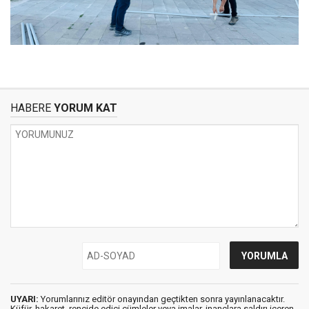
HABERE
YORUM KAT
UYARI:
Yorumlarınız editör onayından geçtikten sonra yayınlanacaktır.
Küfür, hakaret, rencide edici cümleler veya imalar, inançlara saldırı içeren,