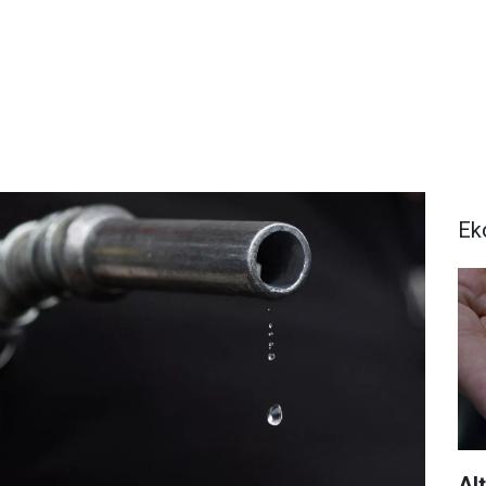
Ek
Al