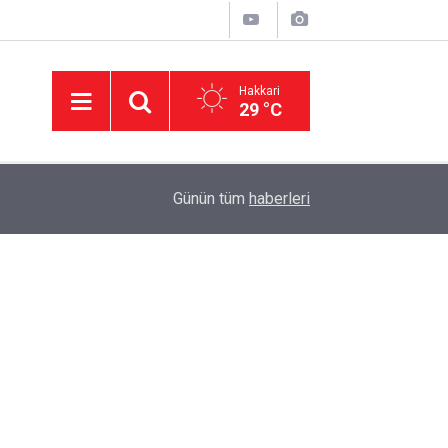
Hakkari
29 °C
11:01
'Çerçeve yasa' kanun teklifi Adalet Komisyonu'n
Günün tüm
haberleri