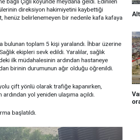
ne bağlı Çiğli köyünde meydana geldi. Edinilen
ülerinin direksiyon hakimiyetini kaybettiği
Al
t, henüz belirlenemeyen bir nedenle kafa kafaya
a bulunan toplam 5 kişi yaralandı. İhbar üzerine
ağlık ekipleri sevk edildi. Yaralılar, sağlık
indeki ilk müdahalesinin ardından hastaneye
lardan birinin durumunun ağır olduğu öğrenildi.
olu çift yönlü olarak trafiğe kapanırken,
Va
n ardından yol yeniden ulaşıma açıldı.
or
urma başlatıldı.