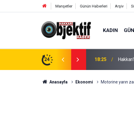
Manşetler
Günün Haberleri
Arşiv
S
KADIN
GÜ
aralı
24
11:12
Derecik
Anasayfa
Ekonomi
Motorine yarın za