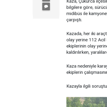
Kaza, Çukurca ilçesi
bilgilere göre, sürüc
midibüs ile kamyone
çarpıştı.
Kazada, her iki araçt
olay yerine 112 Acil S
ekiplerinin olay yer
kaldırılırken, yaralı
Kaza nedeniyle karay
ekiplerin çalışmasını
Kazayla ilgili soruşt