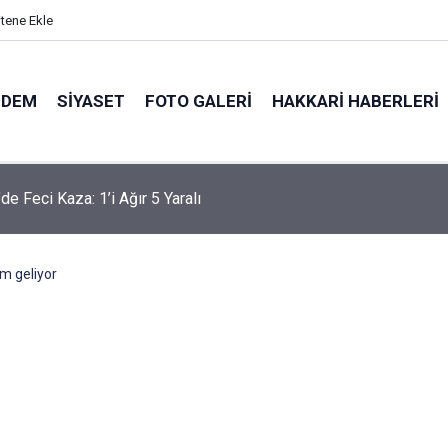
itene Ekle
NDEM
SIYASET
FOTO GALERI
HAKKARI HABERLERI
'te 83 yaşındaki hasta için hava ambulansı devreye girdi
m geliyor