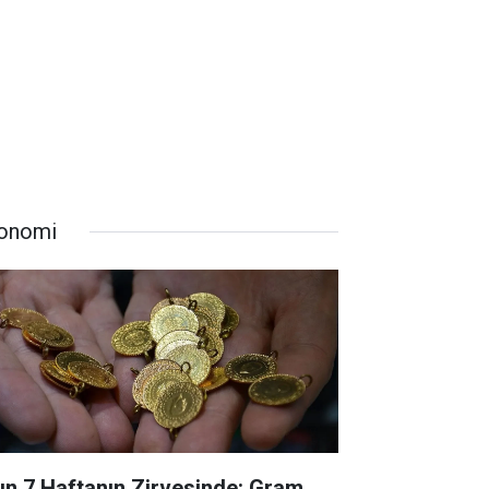
onomi
tın 7 Haftanın Zirvesinde: Gram