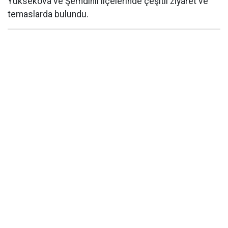
Yüksekova ve Şemdinli ilçelerinde çeşitli ziyaret ve
temaslarda bulundu.