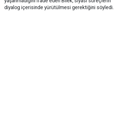
yaşanmadığını ifade eden Bilek, siyasi süreçlerin
diyalog içerisinde yürütülmesi gerektiğini söyledi.