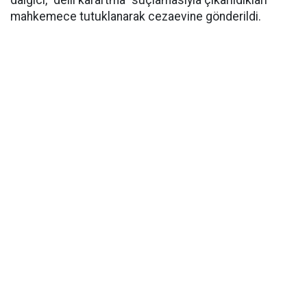
dalgıcı, "delil karartma" suçlamasıyla çıkarıldıkları
mahkemece tutuklanarak cezaevine gönderildi.