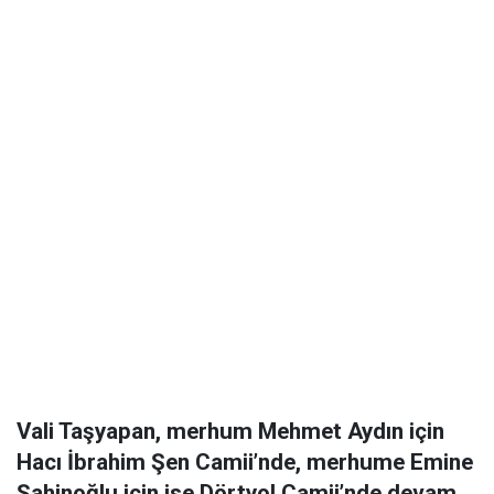
Vali Taşyapan, merhum
Mehmet Aydın
için
Hacı İbrahim Şen Camii’nde, merhume
Emine
Şahinoğlu
için ise Dörtyol Camii’nde devam