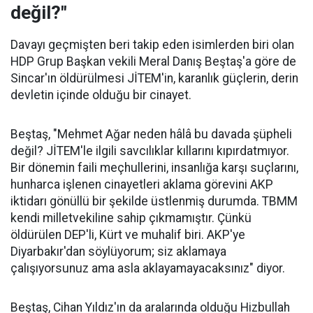
değil?"
Davayı geçmişten beri takip eden isimlerden biri olan
HDP Grup Başkan vekili Meral Danış Beştaş'a göre de
Sincar'ın öldürülmesi JİTEM'in, karanlık güçlerin, derin
devletin içinde olduğu bir cinayet.
Beştaş, "Mehmet Ağar neden hâlâ bu davada şüpheli
değil? JİTEM'le ilgili savcılıklar kıllarını kıpırdatmıyor.
Bir dönemin faili meçhullerini, insanlığa karşı suçlarını,
hunharca işlenen cinayetleri aklama görevini AKP
iktidarı gönüllü bir şekilde üstlenmiş durumda. TBMM
kendi milletvekiline sahip çıkmamıştır. Çünkü
öldürülen DEP'li, Kürt ve muhalif biri. AKP'ye
Diyarbakır'dan söylüyorum; siz aklamaya
çalışıyorsunuz ama asla aklayamayacaksınız" diyor.
Beştaş, Cihan Yıldız'ın da aralarında olduğu Hizbullah