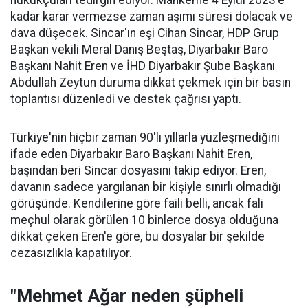
hukukçuları tedirgin ediyor. Mahkeme 4 Eylül 2023'e
kadar karar vermezse zaman aşımı süresi dolacak ve
dava düşecek. Sincar'ın eşi Cihan Sincar, HDP Grup
Başkan vekili Meral Danış Beştaş, Diyarbakır Baro
Başkanı Nahit Eren ve İHD Diyarbakır Şube Başkanı
Abdullah Zeytun duruma dikkat çekmek için bir basın
toplantısı düzenledi ve destek çağrısı yaptı.
Türkiye'nin hiçbir zaman 90'lı yıllarla yüzleşmediğini
ifade eden Diyarbakır Baro Başkanı Nahit Eren,
başından beri Sincar dosyasını takip ediyor. Eren,
davanın sadece yargılanan bir kişiyle sınırlı olmadığı
görüşünde. Kendilerine göre faili belli, ancak fali
meçhul olarak görülen 10 binlerce dosya olduğuna
dikkat çeken Eren'e göre, bu dosyalar bir şekilde
cezasızlıkla kapatılıyor.
"Mehmet Ağar neden şüpheli