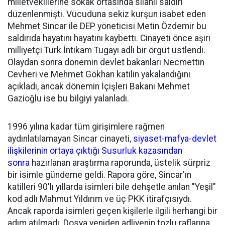
milletvekillerine sokak ortasında silahlı saldırı
düzenlenmişti. Vücuduna sekiz kurşun isabet eden
Mehmet Sincar ile DEP yöneticisi Metin Özdemir bu
saldırıda hayatını hayatını kaybetti. Cinayeti önce aşırı
milliyetçi Türk İntikam Tugayı adlı bir örgüt üstlendi.
Olaydan sonra dönemin devlet bakanları Necmettin
Cevheri ve Mehmet Gökhan katilin yakalandığını
açıkladı, ancak dönemin İçişleri Bakanı Mehmet
Gazioğlu ise bu bilgiyi yalanladı.
1996 yılına kadar tüm girişimlere rağmen
aydınlatılamayan Sincar cinayeti,
siyaset-mafya-devlet
ilişkilerinin ortaya çıktığı Susurluk kazasından
sonra
hazırlanan araştırma raporunda, üstelik sürpriz
bir isimle gündeme geldi. Rapora göre, Sincar'ın
katilleri 90'lı yıllarda isimleri bile dehşetle anılan "Yeşil"
kod adlı Mahmut Yıldırım ve üç PKK itirafçısıydı.
Ancak raporda isimleri geçen kişilerle ilgili herhangi bir
adım atılmadı. Dosya yeniden adliyenin tozlu raflarına