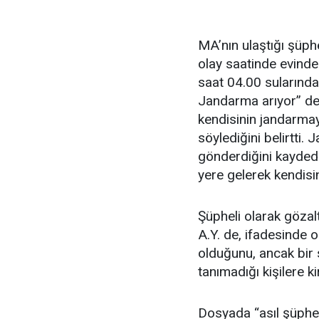
MA’nın ulaştığı şüphe
olay saatinde evinde
saat 04.00 sularında
Jandarma arıyor” ded
kendisinin jandarmay
söylediğini belirtti
gönderdiğini kayded
yere gelerek kendisini
Şüpheli olarak gözal
A.Y. de, ifadesinde o
olduğunu, ancak bir 
tanımadığı kişilere k
Dosyada “asıl şüpheli