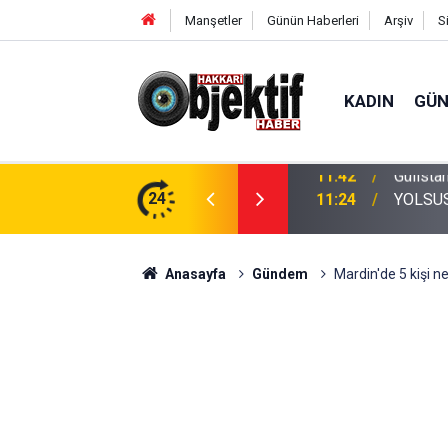
Manşetler
Günün Haberleri
Arşiv
S
KADIN
GÜ
jda not ve makas bulan iki dalgıç tutuklandı
24
11:24
YOLSU
Anasayfa
Gündem
Mardin'de 5 kişi n