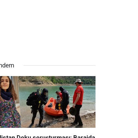
ndem
listan Doku soruşturması: Barajda