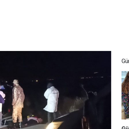
Gü
Gü