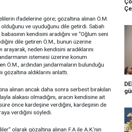
Çö
Çe
lilerin ifadelerine göre; gözaltına alınan Ö.M.
 olduğunu ve uyuduğunu dile getirdi. Sabah
 babasının kendisini aradığını ve “Oğlum seni
iğini dile getiren Ö.M., bunun üzerine
ı arayarak, neden kendisini aradıklarını
. Jandarmanın istemesi üzerine konum
en Ö.M., ardından jandarmaların bulunduğu
 gözaltına aldıklarını anlattı.
DE
tına alınan ancak daha sonra serbest bırakılan
gü
layla alakası olmadığını, aracın kendisine ait
süre önce kardeşine verdiğini, kardeşinin de
iraya verdiğini söyledi.
ler” olarak gözaltına alınan F.A ile A.K.’nin