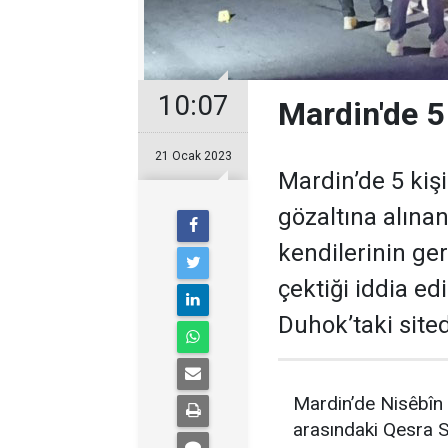
10:07
Mardin'de 5
21 Ocak 2023
Mardin’de 5 kişi
gözaltına alınan
kendilerinin ger
çektiği iddia ed
Duhok’taki sitede
Mardin’de Nisêbîn (
arasındaki Qesra 