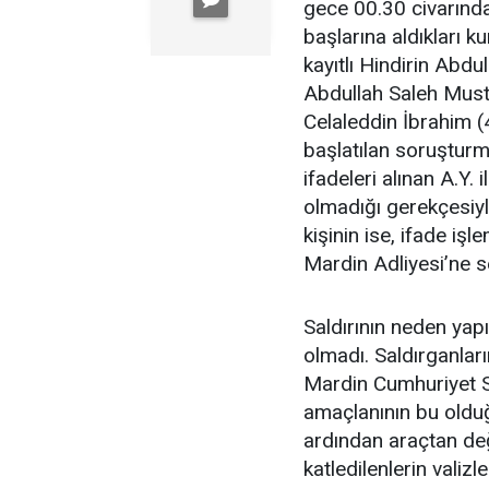
gece 00.30 civarında 
başlarına aldıkları 
kayıtlı Hindirin Abd
Abdullah Saleh Must
Celaleddin İbrahim (4
başlatılan soruşturm
ifadeleri alınan A.Y. i
olmadığı gerekçesiyl
kişinin ise, ifade iş
Mardin Adliyesi’ne s
Saldırının neden yap
olmadı. Saldırganlar
Mardin Cumhuriyet Sa
amaçlanının bu olduğ
ardından araçtan değ
katledilenlerin valiz