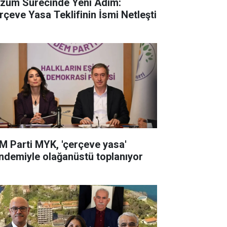
züm Sürecinde Yeni Adım:
rçeve Yasa Teklifinin İsmi Netleşti
M Parti MYK, 'çerçeve yasa'
ndemiyle olağanüstü toplanıyor