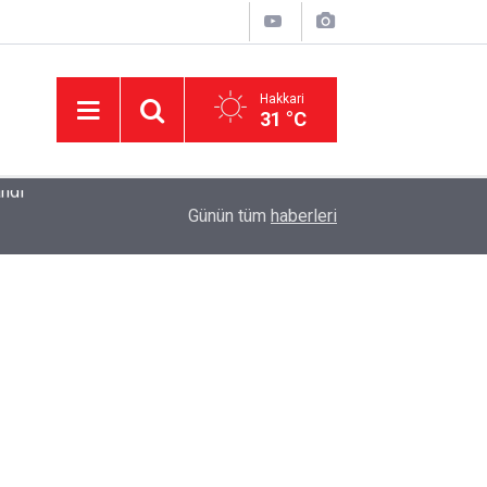
Hakkari
31 °C
11:17
Hakkâri'de Gençlere Çadır Kurulumu Eğitimi
Günün tüm
haberleri