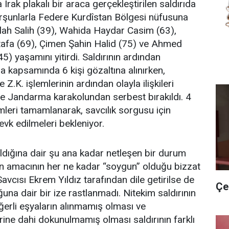
Irak plakalı bir araca gerçekleştirilen saldırıda
kurşunlarla Federe Kurdîstan Bölgesi nüfusuna
ullah Salih (39), Wahida Haydar Casim (63),
afa (69), Çimen Şahin Halid (75) ve Ahmed
5) yaşamını yitirdi. Saldırının ardından
a kapsamında 6 kişi gözaltına alınırken,
le Z.K. işlemlerinin ardından olayla ilişkileri
e Jandarma karakolundan serbest bırakıldı. 4
lemleri tamamlanarak, savcılık sorgusu için
evk edilmeleri bekleniyor.
ıldığına dair şu ana kadar netleşen bir durum
ın amacının her ne kadar “soygun” olduğu bizzat
vcısı Ekrem Yıldız tarafından dile getirilse de
Çe
una dair bir ize rastlanmadı. Nitekim saldırının
erli eşyaların alınmamış olması ve
lerine dahi dokunulmamış olması saldırının farklı