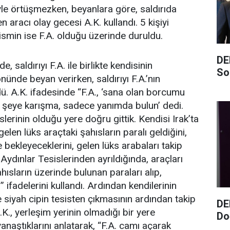
iyle örtüşmezken, beyanlara göre, saldırıda
len aracı olay gecesi A.K. kullandı. 5 kişiyi
 ismin ise F.A. olduğu üzerinde duruldu.
DE
e, saldırıyı F.A. ile birlikte kendisinin
So
önünde beyan verirken, saldırıyı F.A.’nın
dü. A.K. ifadesinde “F.A., ‘sana olan borcumu
 şeye karışma, sadece yanımda bulun’ dedi.
islerinin olduğu yere doğru gittik. Kendisi Irak’ta
n gelen lüks araçtaki şahısların paralı geldiğini,
 bekleyeceklerini, gelen lüks arabaları takip
 Aydınlar Tesislerinden ayrıldığında, araçları
ahısların üzerinde bulunan paraları alıp,
” ifadelerini kullandı. Ardından kendilerinin
e siyah cipin tesisten çıkmasının ardından takip
DE
A.K., yerleşim yerinin olmadığı bir yere
Do
anaştıklarını anlatarak, “F.A. camı açarak