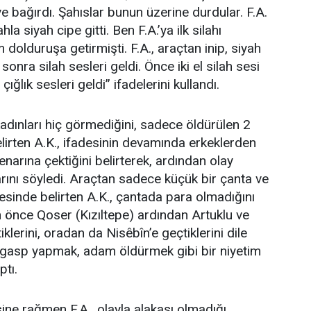
iye bağırdı. Şahıslar bunun üzerine durdular. F.A.
la siyah cipe gitti. Ben F.A.’ya ilk silahı
 dolduruşa getirmişti. F.A., araçtan inip, siyah
 sonra silah sesleri geldi. Önce iki el silah sesi
ğlık sesleri geldi” ifadelerini kullandı.
kadınları hiç görmediğini, sadece öldürülen 2
irten A.K., ifadesinin devamında erkeklerden
kenarına çektiğini belirterek, ardından olay
arını söyledi. Araçtan sadece küçük bir çanta ve
adesinde belirten A.K., çantada para olmadığını
an önce Qoser (Kızıltepe) ardından Artuklu ve
iklerini, oradan da Nisêbîn’e geçtiklerini dile
m gasp yapmak, adam öldürmek gibi bir niyetim
ptı.
sine rağmen F.A., olayla alakası olmadığı