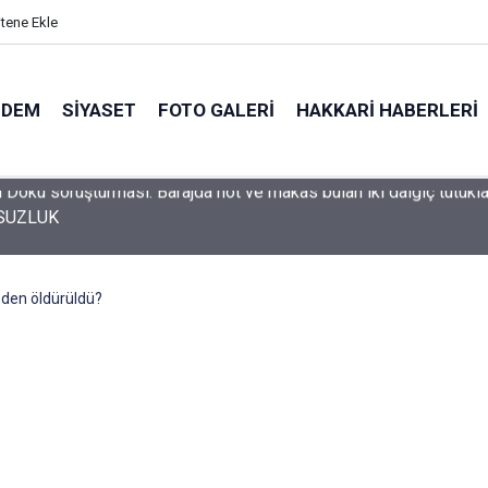
itene Ekle
NDEM
SIYASET
FOTO GALERI
HAKKARI HABERLERI
SUZLUK
eden öldürüldü?