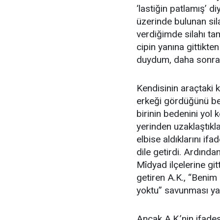
‘lastiğin patlamış’ d
üzerinde bulunan silah
verdiğimde silahı tam
cipin yanına gittikten
duydum, daha sonra çı
Kendisinin araçtaki 
erkeği gördüğünü bel
birinin bedenini yol 
yerinden uzaklaştıkl
elbise aldıklarını if
dile getirdi. Ardınd
Mîdyad ilçelerine gitt
getiren A.K., “Beni
yoktu” savunması ya
Ancak A.K.’nin ifade