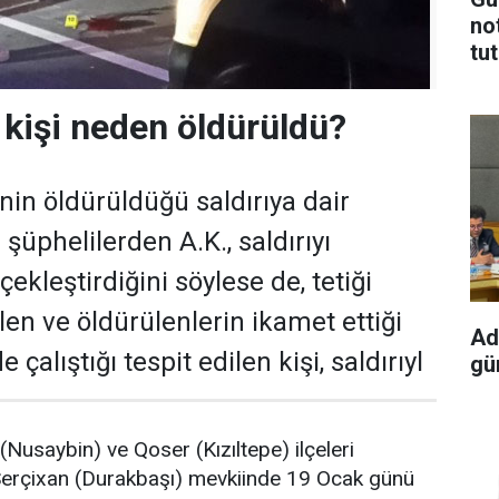
no
tu
 kişi neden öldürüldü?
nin öldürüldüğü saldırıya dair
 şüphelilerden A.K., saldırıyı
çekleştirdiğini söylese de, tetiği
ilen ve öldürülenlerin ikamet ettiği
Ad
 çalıştığı tespit edilen kişi, saldırıyl
gün
Nusaybin) ve Qoser (Kızıltepe) ilçeleri
Serçixan (Durakbaşı) mevkiinde 19 Ocak günü