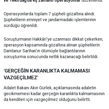
ve Tekirdağ'da eş zamanlı operasyonlar
düzenlendi.
Operasyonlarda toplam 7 şüpheli gözaltına alındı.
Şüphelilerin emniyet ve jandarmadaki işlemlerinin
sürdüğü öğrenildi.
Soruşturmanın Hakkâri'ye uzanması dikkat çekerken,
operasyon kapsamında gözaltına alınan şüphelilerin
Damlanur Sarihan'ın ölümüyle bağlantılarının
soruşturma sonucunda netlik kazanacağı belirtildi.
'GERÇEĞİN KARANLIKTA KALMAMASI
VAZGEÇİLMEZ'
Adalet Bakanı Akın Gürlek, açıklamasında adaletin
gecikmemesi kadar gerçeğin karanlıkta kalmamasının
da kendileri için vazgeçilmez olduğunu belirtti.