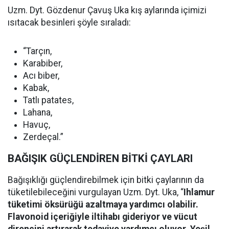
Uzm. Dyt. Gözdenur Çavuş Uka kış aylarında içimizi
ısıtacak besinleri şöyle sıraladı:
“Tarçın,
Karabiber,
Acı biber,
Kabak,
Tatlı patates,
Lahana,
Havuç,
Zerdeçal.”
BAĞIŞIK GÜÇLENDİREN BİTKİ ÇAYLARI
Bağışıklığı güçlendirebilmek için bitki çaylarının da
tüketilebileceğini vurgulayan Uzm. Dyt. Uka, “
Ihlamur
tüketimi öksürüğü azaltmaya yardımcı olabilir.
Flavonoid içeriğiyle iltihabı gideriyor ve vücut
direncini artırarak tedaviye yardımcı oluyor. Yeşil