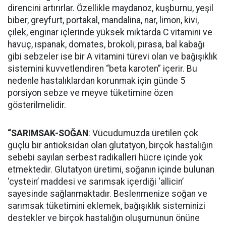
direncini artırırlar. Özellikle maydanoz, kuşburnu, yeşil
biber, greyfurt, portakal, mandalina, nar, limon, kivi,
çilek, enginar içlerinde yüksek miktarda C vitamini ve
havuç, ıspanak, domates, brokoli, pırasa, bal kabağı
gibi sebzeler ise bir A vitamini türevi olan ve bağışıklık
sistemini kuvvetlendiren “beta karoten” içerir. Bu
nedenle hastalıklardan korunmak için günde 5
porsiyon sebze ve meyve tüketimine özen
gösterilmelidir.
“SARIMSAK-SOĞAN
: Vücudumuzda üretilen çok
güçlü bir antioksidan olan glutatyon, birçok hastalığın
sebebi sayılan serbest radikalleri hücre içinde yok
etmektedir. Glutatyon üretimi, soğanın içinde bulunan
‘cystein’ maddesi ve sarımsak içerdiği ‘allicin’
sayesinde sağlanmaktadır. Beslenmenize soğan ve
sarımsak tüketimini eklemek, bağışıklık sisteminizi
destekler ve birçok hastalığın oluşumunun önüne