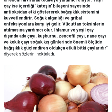
çay ise içerdiği ‘kateşin’ bileşeni sayesinde
antioksidan etki göstererek bağışıklık sistemini
kuvvetlendirir. Soğuk algınlığı ve gribal
enfeksiyonlara karşı iyi gelir. Vücuttan toksinlerin
atılmasına yardımcı olur. Ihlamur ve yeşil çay
dışında ada çayı, kuşburnu, zencefil çayı, nane çayı
ve kekik çayı soğuk kış günlerinde önemli ölçüde
bağışıklık güçlendiren oldukça etkili bitki çaylarıdır
”
diyerek sözlerini noktaladı.