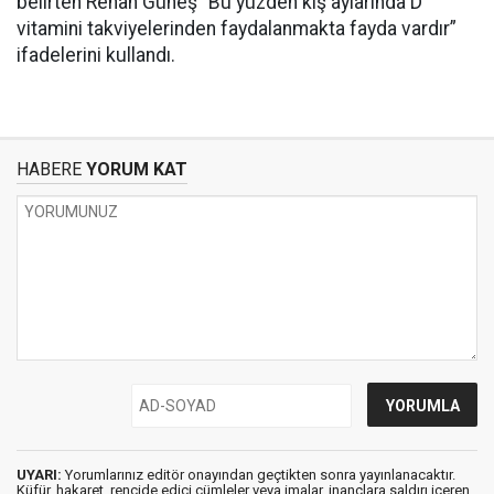
belirten Renan Güneş “Bu yüzden kış aylarında D
vitamini takviyelerinden faydalanmakta fayda vardır”
ifadelerini kullandı.
HABERE
YORUM KAT
UYARI:
Yorumlarınız editör onayından geçtikten sonra yayınlanacaktır.
Küfür, hakaret, rencide edici cümleler veya imalar, inançlara saldırı içeren,