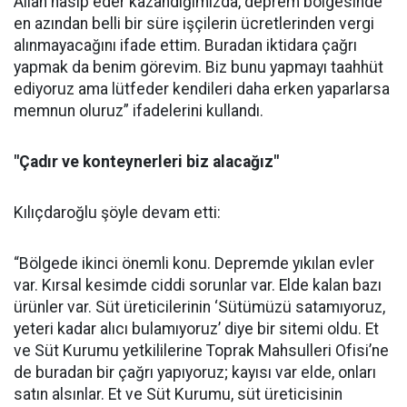
Allah nasip eder kazandığımızda, deprem bölgesinde
en azından belli bir süre işçilerin ücretlerinden vergi
alınmayacağını ifade ettim. Buradan iktidara çağrı
yapmak da benim görevim. Biz bunu yapmayı taahhüt
ediyoruz ama lütfeder kendileri daha erken yaparlarsa
memnun oluruz” ifadelerini kullandı.
"Çadır ve konteynerleri biz alacağız"
Kılıçdaroğlu şöyle devam etti:
“Bölgede ikinci önemli konu. Depremde yıkılan evler
var. Kırsal kesimde ciddi sorunlar var. Elde kalan bazı
ürünler var. Süt üreticilerinin ‘Sütümüzü satamıyoruz,
yeteri kadar alıcı bulamıyoruz’ diye bir sitemi oldu. Et
ve Süt Kurumu yetkililerine Toprak Mahsulleri Ofisi’ne
de buradan bir çağrı yapıyoruz; kayısı var elde, onları
satın alsınlar. Et ve Süt Kurumu, süt üreticisinin