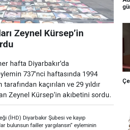
gün
ları Zeynel Kürsep’in
ordu
her hafta Diyarbakır'da
eylemin 737'nci haftasında 1994
Çe
h tarafından kaçırılan ve 29 yıldır
n Zeynel Kürsep’in akıbetini sordu.
eği (İHD) Diyarbakır Şubesi ve kayıp
lar bulunsun failler yargılansın” eyleminin