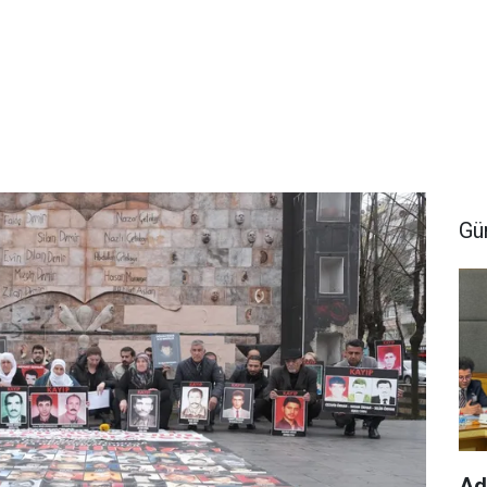
Gü
Ad