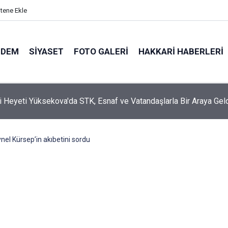
itene Ekle
NDEM
SIYASET
FOTO GALERI
HAKKARI HABERLERI
i Heyeti Yüksekova'da STK, Esnaf ve Vatandaşlarla Bir Araya Gel
ynel Kürsep’in akıbetini sordu