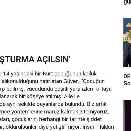
gü
UŞTURMA AÇILSIN'
 14 yaşındaki bir Kürt çocuğunun kolluk
DE
an alıkonulduğunu hatırlatan Güven, "Çocuğun
So
rp edilmiş, vücudunda çeşitli yara izleri ortaya
narak bir köşeye atılmış. Aile ile
e aynı şekilde beyanlarda bulundu. Biz artık
kence yöntemlerine maruz kalmak istemiyoruz.
ları, çocuklarını herhangi bir tarihte şiddet
ar, öldürülsünler diye yetiştirmiyor. İnsan Hakları