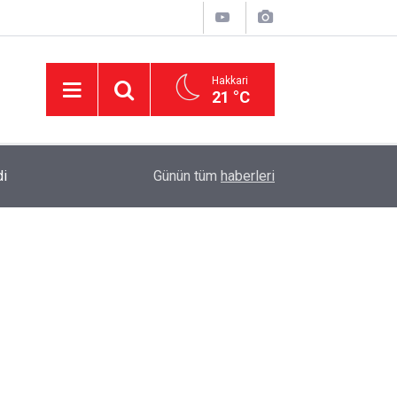
Hakkari
21 °C
di
23:37
AK Parti Hakkâri Teşkilatı Yüksekova’da Yoğun 
Günün tüm
haberleri