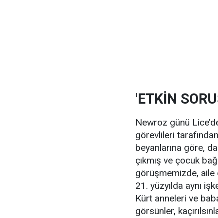
'ETKİN SOR
Newroz günü Lice’de
görevlileri tarafınd
beyanlarına göre, da
çıkmış ve çocuk bağla
görüşmemizde, aile d
21. yüzyılda aynı iş
Kürt anneleri ve baba
görsünler, kaçırılsınl