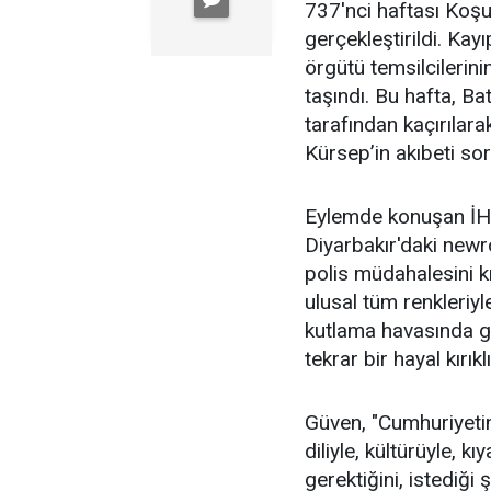
737'nci haftası Koş
gerçekleştirildi. Kay
örgütü temsilcilerini
taşındı. Bu hafta, Ba
tarafından kaçırılar
Kürsep’in akıbeti sor
Eylemde konuşan İHD
Diyarbakır'daki newr
polis müdahalesini k
ulusal tüm renkleriyl
kutlama havasında ge
tekrar bir hayal kırık
Güven, "Cumhuriyetin 
diliyle, kültürüyle, 
gerektiğini, istediğ