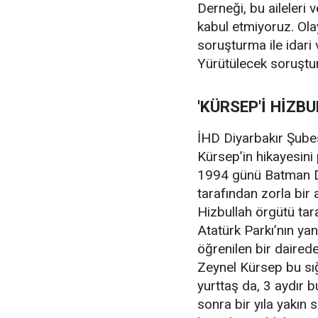
Derneği, bu aileleri 
kabul etmiyoruz. Olayı
soruşturma ile idari 
Yürütülecek soruştur
'KÜRSEP'İ HİZBU
İHD Diyarbakır Şubes
Kürsep’in hikayesini 
1994 günü Batman Dev
tarafından zorla bir 
Hizbullah örgütü tar
Atatürk Parkı’nın ya
öğrenilen bir daired
Zeynel Kürsep bu sı
yurttaş da, 3 aydır 
sonra bir yıla yakın s