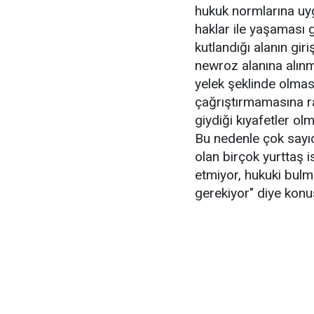
hukuk normlarına uyg
haklar ile yaşaması
kutlandığı alanın giri
newroz alanına alınm
yelek şeklinde olması,
çağrıştırmamasına ra
giydiği kıyafetler ol
Bu nedenle çok sayıda
olan birçok yurttaş i
etmiyor, hukuki bul
gerekiyor" diye konu