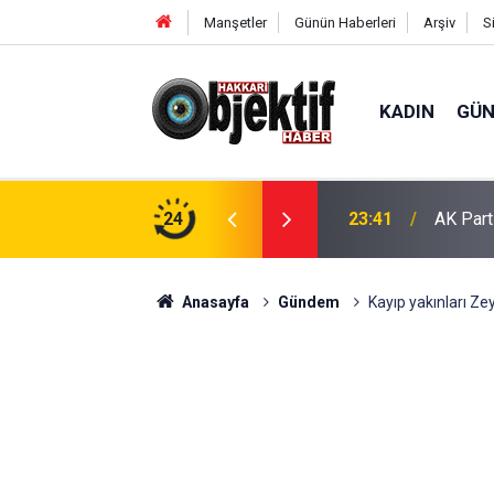
Manşetler
Günün Haberleri
Arşiv
S
KADIN
GÜ
şturucu Ele Geçirildi
24
23:41
AK Part
Anasayfa
Gündem
Kayıp yakınları Ze