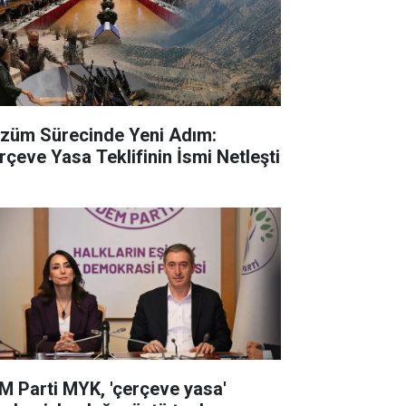
züm Sürecinde Yeni Adım:
rçeve Yasa Teklifinin İsmi Netleşti
M Parti MYK, 'çerçeve yasa'