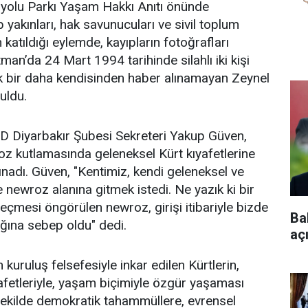
uyolu Parkı Yaşam Hakkı Anıtı önünde
ıp yakınları, hak savunucuları ve sivil toplum
n katıldığı eylemde, kayıpların fotoğrafları
tman’da 24 Mart 1994 tarihinde silahlı iki kişi
ak bir daha kendisinden haber alınamayan Zeynel
uldu.
 Diyarbakır Şubesi Sekreteri Yakup Güven,
oz kutlamasında geleneksel Kürt kıyafetlerine
ınadı. Güven, "Kentimiz, kendi geleneksel ve
e newroz alanına gitmek istedi. Ne yazık ki bir
çmesi öngörülen newroz, girişi itibariyle bizde
Ba
lığına sebep oldu" dedi.
aç
kuruluş felsefesiyle inkar edilen Kürtlerin,
kıyafetleriyle, yaşam biçimiyle özgür yaşaması
i şekilde demokratik tahammüllere, evrensel