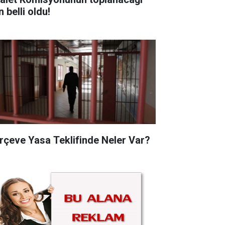
 belli oldu!
rçeve Yasa Teklifinde Neler Var?