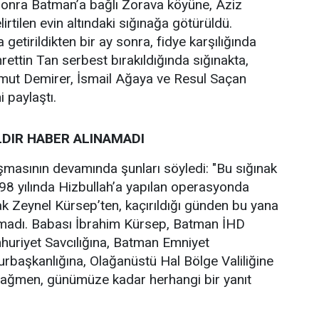
sonra Batman’a bağlı Zorava köyüne, Aziz
lirtilen evin altındaki sığınağa götürüldü.
 getirildikten bir ay sonra, fidye karşılığında
hrettin Tan serbest bırakıldığında sığınakta,
ut Demirer, İsmail Ağaya ve Resul Saçan
i paylaştı.
LDIR HABER ALINAMADI
şmasının devamında şunları söyledi: "Bu sığınak
98 yılında Hizbullah’a yapılan operasyonda
cak Zeynel Kürsep’ten, kaçırıldığı günden bu yana
amadı. Babası İbrahim Kürsep, Batman İHD
uriyet Savcılığına, Batman Emniyet
başkanlığına, Olağanüstü Hal Bölge Valiliğine
 rağmen, günümüze kadar herhangi bir yanıt