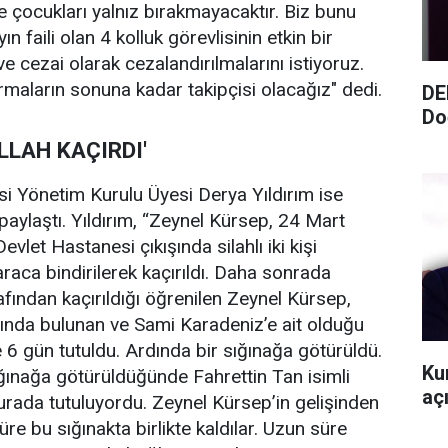
ve çocukları yalnız bırakmayacaktır. Biz bunu
n faili olan 4 kolluk görevlisinin etkin bir
ve cezai olarak cezalandırılmalarını istiyoruz.
maların sonuna kadar takipçisi olacağız" dedi.
DE
Do
LLAH KAÇIRDI'
i Yönetim Kurulu Üyesi Derya Yıldırım ise
paylaştı. Yıldırım, “Zeynel Kürsep, 24 Mart
let Hastanesi çıkışında silahlı iki kişi
araca bindirilerek kaçırıldı. Daha sonrada
afından kaçırıldığı öğrenilen Zeynel Kürsep,
nında bulunan ve Sami Karadeniz’e ait olduğu
e 6 gün tutuldu. Ardında bir sığınağa götürüldü.
Ku
ğınağa götürüldüğünde Fahrettin Tan isimli
aç
burada tutuluyordu. Zeynel Kürsep’in gelişinden
üre bu sığınakta birlikte kaldılar. Uzun süre