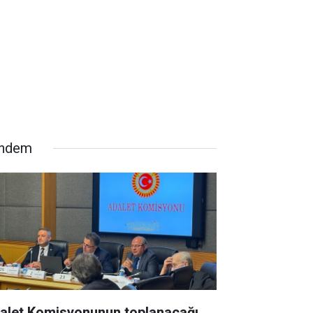
ndem
alet Komisyonunun toplanacağı