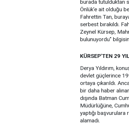
burada tutulduktan 
Önlük’e ait olduğu be
Fahrettin Tan, buraya
serbest bırakıldı. Fa
Zeynel Kürsep, Mahm
bulunuyordu" bilgisin
KÜRSEP'TEN 29 YI
Derya Yıldırım, konu
devlet güçlerince 19
ortaya çıkarıldı. An
bir daha haber alın
dışında Batman Cumh
Müdürlüğüne, Cumhur
yaptığı başvurulara
alamadı.