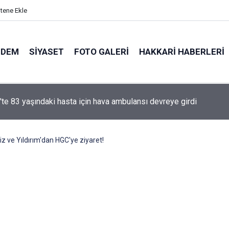
itene Ekle
NDEM
SIYASET
FOTO GALERI
HAKKARI HABERLERI
e yasa' kanun teklifi Adalet Komisyonu'ndan geçti
z ve Yıldırım'dan HGC'ye ziyaret!