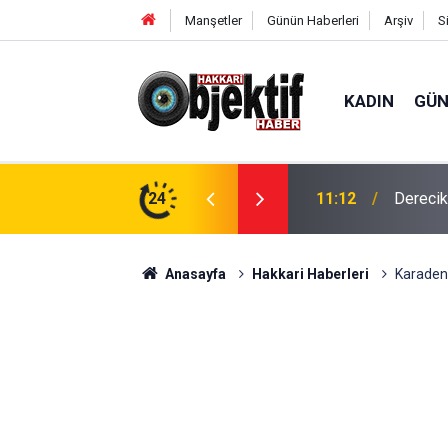
Manşetler
Günün Haberleri
Arşiv
S
KADIN
GÜ
in hava ambulansı devreye girdi
24
11:01
'Çerçev
Anasayfa
Hakkari Haberleri
Karadeni