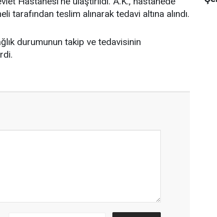
let Hastanesi'ne ulaştırıldı. A.K., hastanede
li tarafından teslim alınarak tedavi altına alındı.
sağlık durumunun takip ve tedavisinin
rdi.