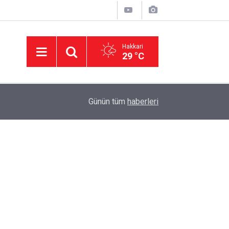
Hakkari
29 °C
23:50
Hakkâri’de ulaşım için kritik proje: Geçici köprüle
Günün tüm
haberleri