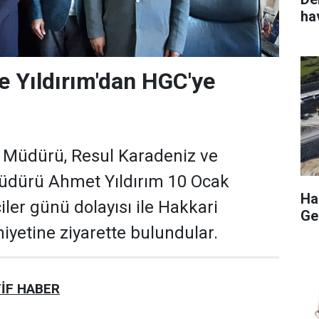
ha
e Yıldırım'dan HGC'ye
 Müdürü, Resul Karadeniz ve
Müdürü Ahmet Yıldırım 10 Ocak
Hak
ler günü dolayısı ile Hakkari
Ge
iyetine ziyarette bulundular.
İF HABER