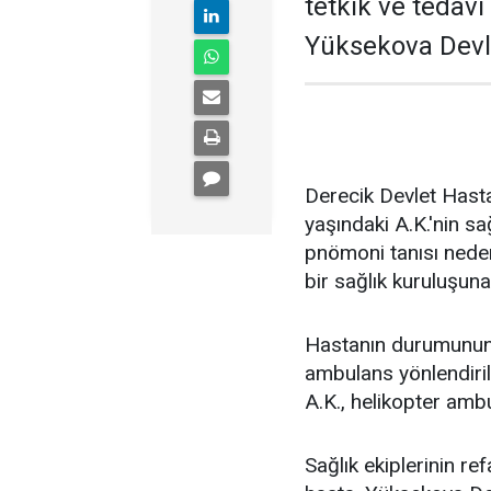
tetkik ve tedavi
Yüksekova Devle
Derecik Devlet Hasta
yaşındaki A.K.'nin s
pnömoni tanısı neden
bir sağlık kuruluşuna
Hastanın durumunun 
ambulans yönlendirild
A.K., helikopter ambu
Sağlık ekiplerinin re