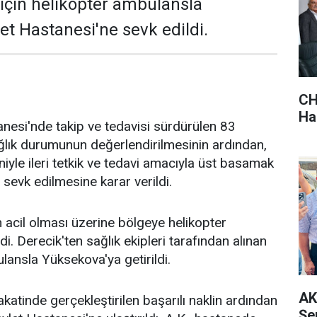
 için helikopter ambulansla
t Hastanesi'ne sevk edildi.
CH
Hak
nesi'nde takip ve tedavisi sürdürülen 83
ağlık durumunun değerlendirilmesinin ardından,
iyle ileri tetkik ve tedavi amacıyla üst basamak
 sevk edilmesine karar verildi.
acil olması üzerine bölgeye helikopter
i. Derecik'ten sağlık ekipleri tarafından alınan
lansla Yüksekova'ya getirildi.
AK
fakatinde gerçekleştirilen başarılı naklin ardından
Şe