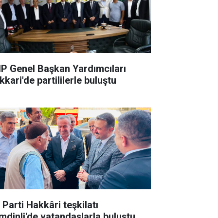
P Genel Başkan Yardımcıları
kari'de partililerle buluştu
 Parti Hakkâri teşkilatı
mdinli'de vatandaşlarla buluştu