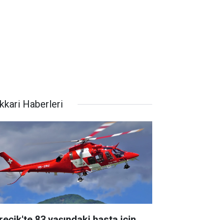
kkari Haberleri
recik'te 83 yaşındaki hasta için