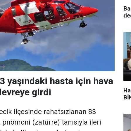
Ba
de
83 yaşındaki hasta için hava
evreye girdi
Ha
BİK
ecik ilçesinde rahatsızlanan 83
 pnömoni (zatürre) tanısıyla ileri