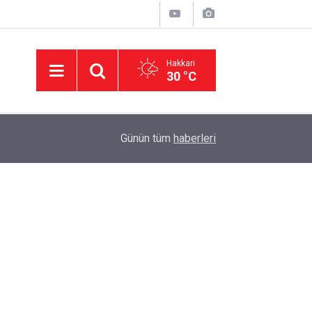
Hakkari
30 °C
14:38
AK Parti Hakkâri teşkilatı Şemdinli'de vatandaşl
Günün tüm
haberleri