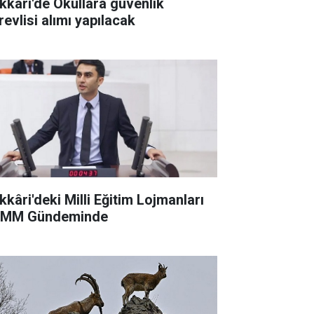
kkâri'de Okullara güvenlik
revlisi alımı yapılacak
kkâri'deki Milli Eğitim Lojmanları
MM Gündeminde