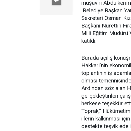
müşaviri Abdulkerim
Belediye Başkan Yar
Sekreteri Osman Kızı
Başkanı Nurettin Fır
Milli Eğitim Müdürü 
katıldı.
Burada açılış konuş
Hakkari’nin ekonomik
toplantının iş adamla
olması temennisind
Ardından söz alan H
gerçekleştirilen çalı
herkese teşekkür ett
Toprak,” Hükümetimi
illerin kalkınması iç
destekte teşvik edeli