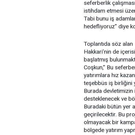
seferberlik çalışması
istihdam etmesi üzer
Tabi bunu iş adamlar
hedefliyoruz” diye k
Toplantıda söz alan
Hakkari’nin de içeris
başlatmış bulunmakt
Coşkun,” Bu seferberl
yatırımlara hız kaz
teşebbüs iş birliğini
Burada devletimizin
desteklenecek ve böl
Buradaki bütün yer a
geçirilecektir. Bu pr
olmayacak bir kampa
bölgede yatırım yap