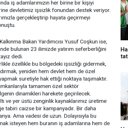
nda iş adamlarımızın her birine bir kişiyi
ine devletimiz işsizlik fonundan destek veriyor.
ımızla gerçekleştirip hayata geçirmeyi
onuştu.
 Kalkınma Bakan Yardımcısı Yusuf Coşkun ise,
inde bulunan 23 ilimizde yatırım seferberliğini
Ha
tat
ayız dedi.
ikle özellikle bu bölgedeki işsizliği gidermek,
andırmak, yeniden hem devlet hem de özel
 yapmak suretiyle hak ettiği noktaya taşımaktır.
 imkanlarıyla tamamen özel sektör
genin dinamikleri harekete geçirilecek.
ltı ve yer üstü zenginlik kaynaklarımız üretime
oje tabiri caizse bir kampanyadır. Bir daha
nya. Ama vadesi de uzun. Dolayısıyla bu
mak isteyen hem buranın iş adamlarına hem de