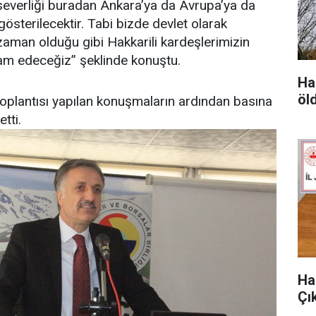
 severliği buradan Ankara’ya da Avrupa’ya da
gösterilecektir. Tabi bizde devlet olarak
aman olduğu gibi Hakkarili kardeşlerimizin
am edeceğiz” şeklinde konuştu.
Hak
öl
 toplantısı yapılan konuşmaların ardından basına
tti.
Ha
Çık