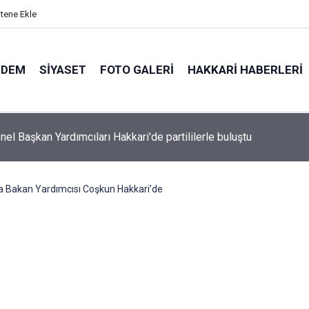
itene Ekle
NDEM
SIYASET
FOTO GALERI
HAKKARI HABERLERI
el Başkan Yardımcıları Hakkari'de partililerle buluştu
a Bakan Yardımcısı Coşkun Hakkari’de