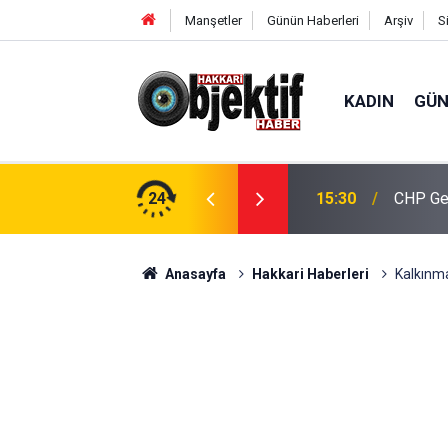
Manşetler
Günün Haberleri
Arşiv
S
KADIN
GÜ
İK’ten ilçe ziyaretleri
24
15:30
CHP Gen
Anasayfa
Hakkari Haberleri
Kalkınm