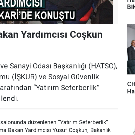
BİK
akan Yardımcısı Coşkun
 ve Sanayi Odası Başkanlığı (HATSO),
umu (İŞKUR) ve Sosyal Güvenlik
CH
rafından “Yatırım Seferberlik”
Hak
lendi.
alonunda düzenlenen “Yatırım Seferberlik”
nma Bakan Yardımcısı Yusuf Coşkun, Bakanlık