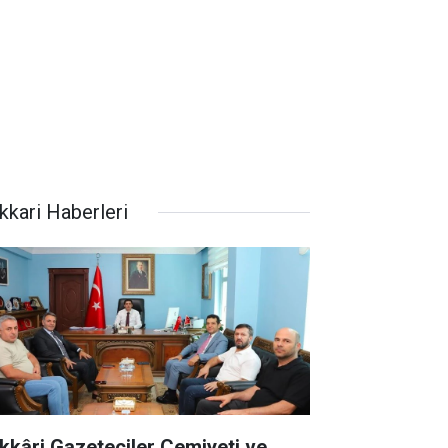
kkari Haberleri
kkâri Gazeteciler Cemiyeti ve