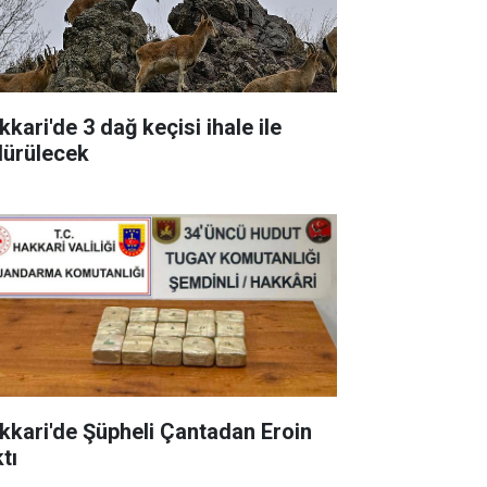
kari'de 3 dağ keçisi ihale ile
dürülecek
kkari'de Şüpheli Çantadan Eroin
tı