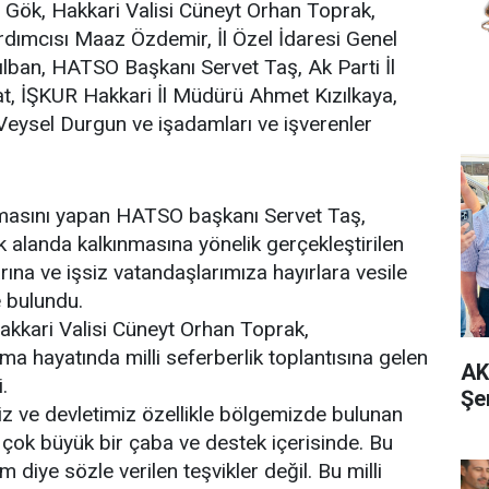
 Gök, Hakkari Valisi Cüneyt Orhan Toprak,
dımcısı Maaz Özdemir, İl Özel İdaresi Genel
lban, HATSO Başkanı Servet Taş, Ak Parti İl
at, İŞKUR Hakkari İl Müdürü Ahmet Kızılkaya,
Veysel Durgun ve işadamları ve işverenler
masını yapan HATSO başkanı Servet Taş,
 alanda kalkınmasına yönelik gerçekleştirilen
rına ve işsiz vatandaşlarımıza hayırlara vesile
e bulundu.
akkari Valisi Cüneyt Orhan Toprak,
şma hayatında milli seferberlik toplantısına gelen
AK
i.
Şe
z ve devletimiz özellikle bölgemizde bulunan
in çok büyük bir çaba ve destek içerisinde. Bu
m diye sözle verilen teşvikler değil. Bu milli