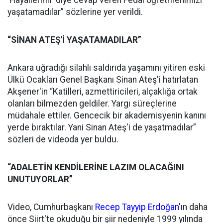
‘Hayallerimi' diye cevap veren Fedai öğretmenimizi
yaşatamadılar” sözlerine yer verildi.
“SİNAN ATEŞ'İ YAŞATAMADILAR”
Ankara uğradığı silahlı saldırıda yaşamını yitiren eski
Ülkü Ocakları Genel Başkanı Sinan Ateş'i hatırlatan
Akşener'in “Katilleri, azmettiricileri, alçaklığa ortak
olanları bilmezden geldiler. Yargı süreçlerine
müdahale ettiler. Gencecik bir akademisyenin kanını
yerde bıraktılar. Yani Sinan Ateş'i de yaşatmadılar”
sözleri de videoda yer buldu.
“ADALETİN KENDİLERİNE LAZIM OLACAĞINI
UNUTUYORLAR”
Video, Cumhurbaşkanı
Recep Tayyip Erdoğan
'ın daha
önce Siirt'te okuduğu bir şiir nedeniyle 1999 yılında