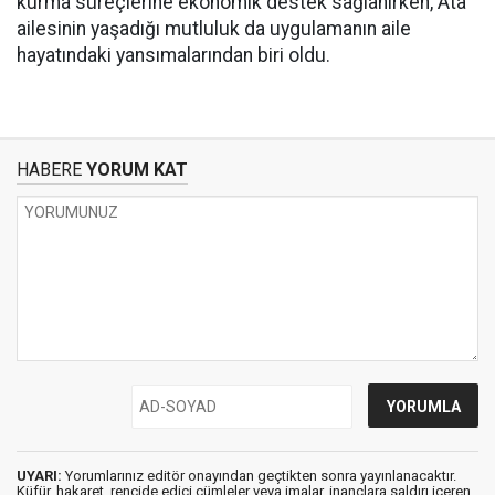
kurma süreçlerine ekonomik destek sağlanırken, Ata
ailesinin yaşadığı mutluluk da uygulamanın aile
hayatındaki yansımalarından biri oldu.
HABERE
YORUM KAT
UYARI:
Yorumlarınız editör onayından geçtikten sonra yayınlanacaktır.
Küfür, hakaret, rencide edici cümleler veya imalar, inançlara saldırı içeren,