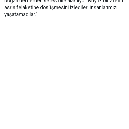
boğan dertlerden nefes bile alamıyor. Büyük bir afetin
asrın felaketine dönüşmesini izlediler. İnsanlarımızı
yaşatamadılar.”