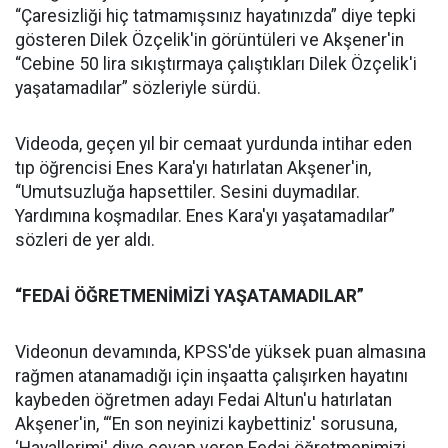
“Çaresizliği hiç tatmamışsınız hayatınızda” diye tepki
gösteren Dilek Özçelik'in görüntüleri ve Akşener'in
“Cebine 50 lira sıkıştırmaya çalıştıkları Dilek Özçelik'i
yaşatamadılar” sözleriyle sürdü.
Videoda, geçen yıl bir cemaat yurdunda intihar eden
tıp öğrencisi Enes Kara'yı hatırlatan Akşener'in,
“Umutsuzluğa hapsettiler. Sesini duymadılar.
Yardımına koşmadılar. Enes Kara'yı yaşatamadılar”
sözleri de yer aldı.
“FEDAİ ÖĞRETMENİMİZİ YAŞATAMADILAR”
Videonun devamında, KPSS'de yüksek puan almasına
rağmen atanamadığı için inşaatta çalışırken hayatını
kaybeden öğretmen adayı Fedai Altun'u hatırlatan
Akşener'in, “‘En son neyinizi kaybettiniz' sorusuna,