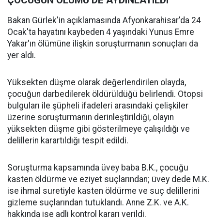
ÇOCUĞUN ÖLÜMÜ DE AYDINLATILDI
Bakan Gürlek'in açıklamasında Afyonkarahisar'da 24
Ocak'ta hayatını kaybeden 4 yaşındaki Yunus Emre
Yakar'ın ölümüne ilişkin soruşturmanın sonuçları da
yer aldı.
Yüksekten düşme olarak değerlendirilen olayda,
çocuğun darbedilerek öldürüldüğü belirlendi. Otopsi
bulguları ile şüpheli ifadeleri arasındaki çelişkiler
üzerine soruşturmanın derinleştirildiği, olayın
yüksekten düşme gibi gösterilmeye çalışıldığı ve
delillerin karartıldığı tespit edildi.
Soruşturma kapsamında üvey baba B.K., çocuğu
kasten öldürme ve eziyet suçlarından; üvey dede M.K.
ise ihmal suretiyle kasten öldürme ve suç delillerini
gizleme suçlarından tutuklandı. Anne Z.K. ve A.K.
hakkında ise adli kontrol kararı verildi.