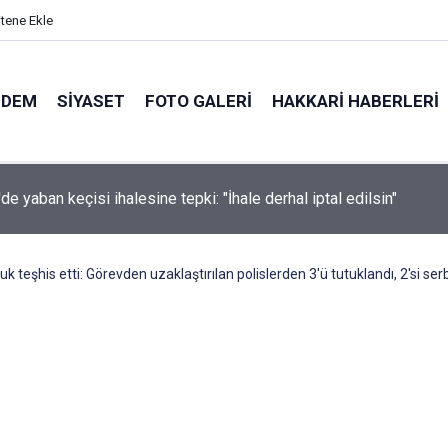
itene Ekle
NDEM
SIYASET
FOTO GALERI
HAKKARI HABERLERI
ndaki Damlanur'un ölümünde Hakkâri'de de operasyon: 7 gözaltı
 teşhis etti: Görevden uzaklaştırılan polislerden 3'ü tutuklandı, 2'si ser