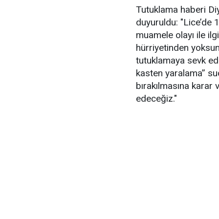
Tutuklama haberi Di
duyuruldu: "Lice’de 
muamele olayı ile ilg
hürriyetinden yoksu
tutuklamaya sevk edil
kasten yaralama” suç
bırakılmasına karar 
edeceğiz."