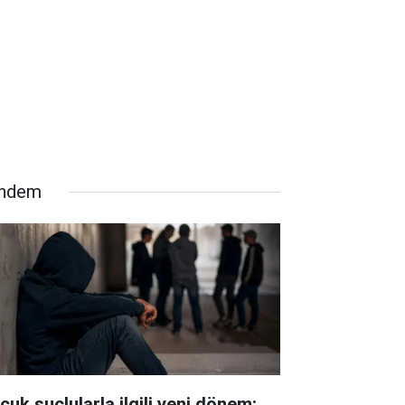
ndem
cuk suçlularla ilgili yeni dönem: