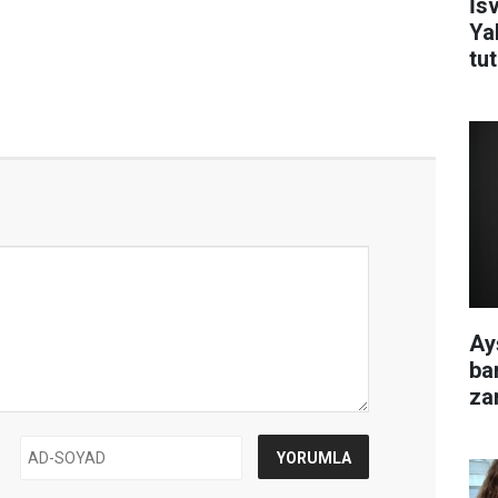
İsv
Ya
tu
Ay
ba
za