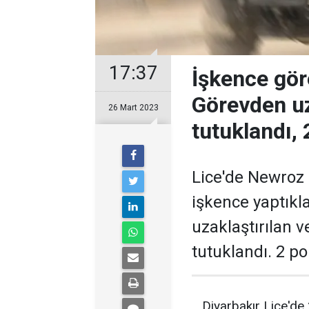
17:37
İşkence gör
Görevden uz
26 Mart 2023
tutuklandı, 
Lice'de Newroz
işkence yaptıkl
uzaklaştırılan v
tutuklandı. 2 pol
Diyarbakır Lice'de