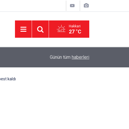
Hakkari
27 °C
00:49
Hakkari'de Yaylada süt sağımı sonrası halay çek
Günün tüm
haberleri
best kaldı