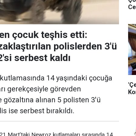
Ce
en çocuk teşhis etti:
aklaştırılan polislerden 3'ü
2'si serbest kaldı
 kutlamasında 14 yaşındaki çocuğa
'Ç
arı gerekçesiyle görevden
Ko
e gözaltına alınan 5 polisten 3'ü
is ise serbest bırakıldı.
 21 Mart’taki Newroz kutlamaları sırasında 14