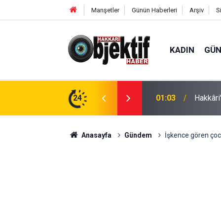
Manşetler
Günün Haberleri
Arşiv
S
KADIN
GÜ
tepki: "İhale derhal iptal edilsin"
24
00:58
14 yaşı
Anasayfa
Gündem
İşkence gören çocuk