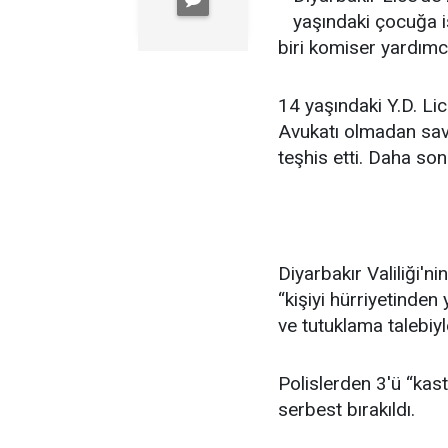
yaşındaki çocuğa i
biri komiser yardımcı
14 yaşındaki Y.D. Li
Avukatı olmadan sav
teşhis etti. Daha sonr
Diyarbakır Valiliği'ni
“kişiyi hürriyetinde
ve tutuklama talebiyl
Polislerden 3'ü “kas
serbest bırakıldı.