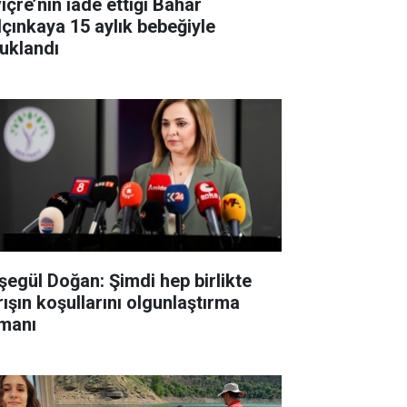
içre’nin iade ettiği Bahar
lçınkaya 15 aylık bebeğiyle
tuklandı
şegül Doğan: Şimdi hep birlikte
rışın koşullarını olgunlaştırma
manı