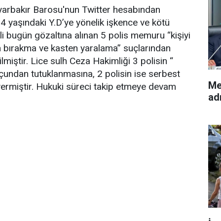
yarbakır Barosu'nun Twitter hesabından
14 yaşındaki Y.D’ye yönelik işkence ve kötü
ili bugün gözaltına alınan 5 polis memuru “kişiyi
n bırakma ve kasten yaralama” suçlarından
miştir. Lice sulh Ceza Hakimliği 3 polisin “
undan tutuklanmasına, 2 polisin ise serbest
Me
vermiştir. Hukuki süreci takip etmeye devam
adı