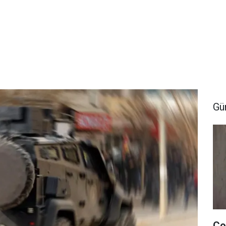
Gü
Ço