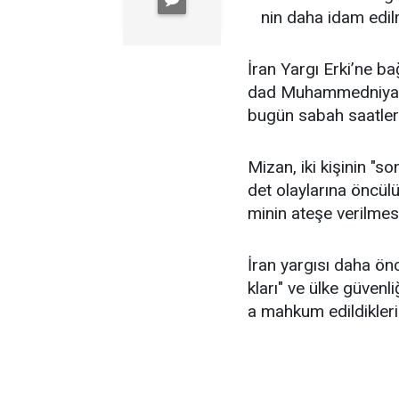
nin daha idam edilm
İran Yargı Erki’ne b
dad Muhammedniya ve
bugün sabah saatlerin
Mizan, iki kişinin "s
det olaylarına öncül
minin ateşe verilmesi
İran yargısı daha önc
kları" ve ülke güvenl
a mahkum edildiklerin