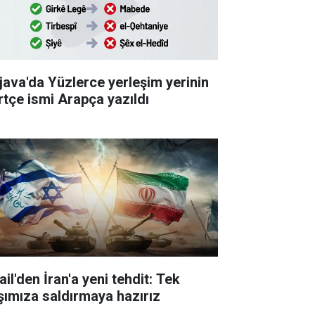
java'da Yüzlerce yerleşim yerinin
rtçe ismi Arapça yazıldı
ail'den İran'a yeni tehdit: Tek
şımıza saldırmaya hazırız