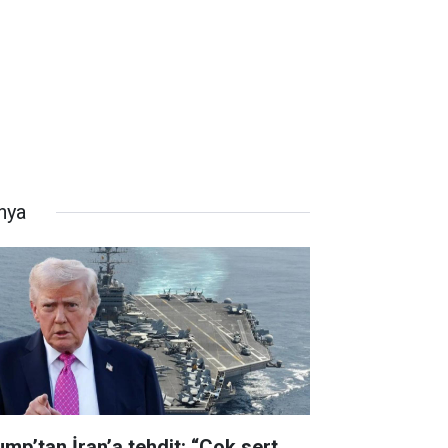
nya
ump’tan İran’a tehdit: “Çok sert