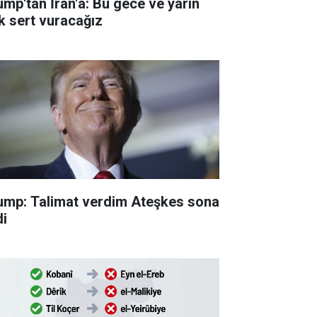
ump'tan İran'a: Bu gece ve yarın
k sert vuracağız
ump: Talimat verdim Ateşkes sona
di