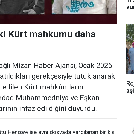
vu
 iki Kürt mahkumu daha
bağlı Mizan Haber Ajansı, Ocak 2026
atıldıkları gerekçesiyle tutuklanarak
Ro
edilen Kürt mahkûmların
aş
hrdad Muhammedniya ve Eşkan
arının infaz edildiğini duyurdu.
tü Hengaw ise aynı dosyada yargılanan bir kişi