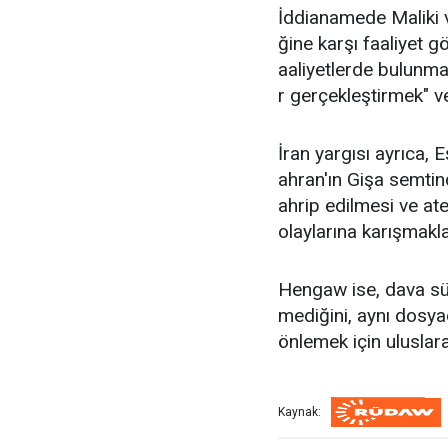
İddianamede Maliki v
ğine karşı faaliyet 
aaliyetlerde bulunma
r gerçekleştirmek" v
İran yargısı ayrıca, 
ahran'ın Gişa semtin
ahrip edilmesi ve at
olaylarına karışmakla
Hengaw ise, dava sür
mediğini, aynı dosya
önlemek için ulusla
Kaynak: