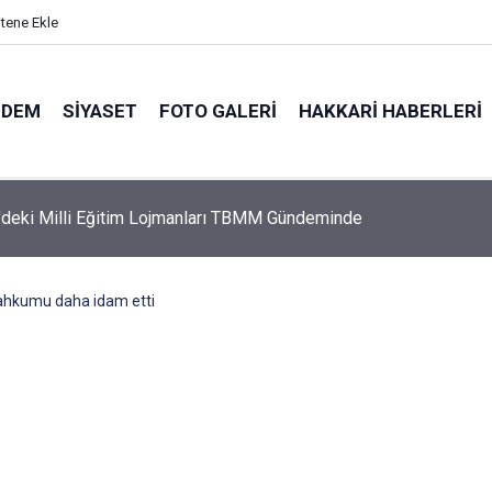
itene Ekle
NDEM
SIYASET
FOTO GALERI
HAKKARI HABERLERI
'deki Milli Eğitim Lojmanları TBMM Gündeminde
 mahkumu daha idam etti