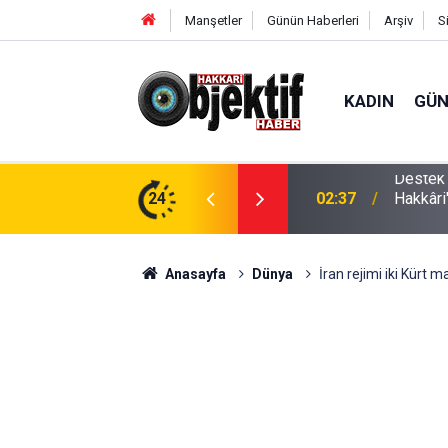
Manşetler
Günün Haberleri
Arşiv
S
KADIN
GÜ
az Eşya Arızalarında Dürüst ve İnsan Odaklı
24
02:37
Hakkâri
Anasayfa
Dünya
İran rejimi iki Kürt