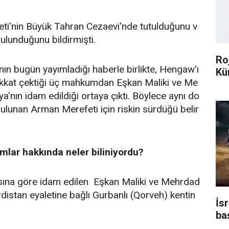
ti'nin Büyük Tahran Cezaevi'nde tutulduğunu v
bulunduğunu bildirmişti.
Ro
ın bugün yayımladığı haberle birlikte, Hengaw'ı
Kü
dikkat çektiği üç mahkumdan Eşkan Maliki ve Me
ın idam edildiği ortaya çıktı. Böylece aynı do
lunan Arman Merefeti için riskin sürdüğü belir
lar hakkında neler biliniyordu?
ına göre idam edilen Eşkan Maliki ve Mehrdad
tan eyaletine bağlı Gurbanlı (Qorveh) kentin
İsr
ba