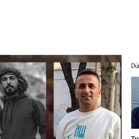
Dü
Tr