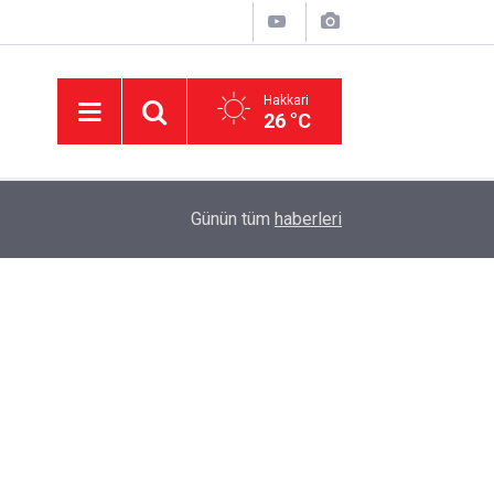
Hakkari
26 °C
02:23
İsviçre’nin iade ettiği Bahar Yalçınkaya 15 aylık 
Günün tüm
haberleri