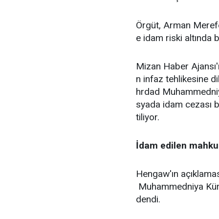
Örgüt, Arman Merefe
e idam riski altında 
Mizan Haber Ajansı'n
n infaz tehlikesine 
hrdad Muhammedniya'n
syada idam cezası bu
tiliyor.
İdam edilen mahkum
Hengaw'ın açıklamas
Muhammedniya Kürdis
dendi.