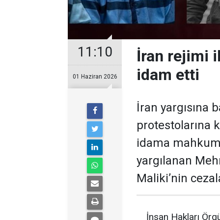
11:10
İran rejimi
idam etti
01 Haziran 2026
İran yargısına 
protestolarına k
idama mahkum 
yargılanan Me
Maliki’nin cezal
İnsan Hakları Örgü