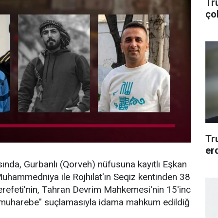
Tr
ço
Tr
er
ında, Gurbanlı (Qorveh) nüfusuna kayıtlı Eşkan
uhammedniya ile Rojhılat'ın Seqiz kentinden 38
efeti'nin, Tahran Devrim Mahkemesi'nin 15'inc
 "muharebe" suçlamasıyla idama mahkum edildiğ