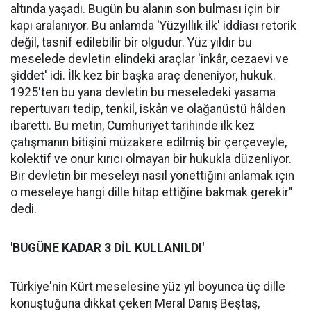
altında yaşadı. Bugün bu alanın son bulması için bir
kapı aralanıyor. Bu anlamda 'Yüzyıllık ilk' iddiası retorik
değil, tasnif edilebilir bir olgudur. Yüz yıldır bu
meselede devletin elindeki araçlar 'inkâr, cezaevi ve
şiddet' idi. İlk kez bir başka araç deneniyor, hukuk.
1925'ten bu yana devletin bu meseledeki yasama
repertuvarı tedip, tenkil, iskân ve olağanüstü hâlden
ibaretti. Bu metin, Cumhuriyet tarihinde ilk kez
çatışmanın bitişini müzakere edilmiş bir çerçeveyle,
kolektif ve onur kırıcı olmayan bir hukukla düzenliyor.
Bir devletin bir meseleyi nasıl yönettiğini anlamak için
o meseleye hangi dille hitap ettiğine bakmak gerekir"
dedi.
'BUGÜNE KADAR 3 DİL KULLANILDI'
Türkiye'nin Kürt meselesine yüz yıl boyunca üç dille
konuştuğuna dikkat çeken Meral Danış Beştaş,