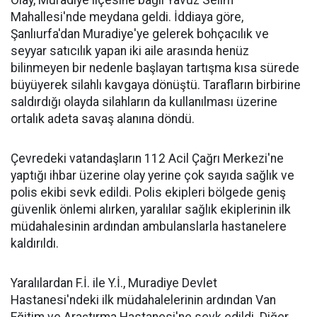
Olay, Muradiye ilçesine bağlı Yavuz Selim
Mahallesi'nde meydana geldi. İddiaya göre,
Şanlıurfa'dan Muradiye'ye gelerek bohçacılık ve
seyyar satıcılık yapan iki aile arasında henüz
bilinmeyen bir nedenle başlayan tartışma kısa sürede
büyüyerek silahlı kavgaya dönüştü. Tarafların birbirine
saldırdığı olayda silahların da kullanılması üzerine
ortalık adeta savaş alanına döndü.
Çevredeki vatandaşların 112 Acil Çağrı Merkezi'ne
yaptığı ihbar üzerine olay yerine çok sayıda sağlık ve
polis ekibi sevk edildi. Polis ekipleri bölgede geniş
güvenlik önlemi alırken, yaralılar sağlık ekiplerinin ilk
müdahalesinin ardından ambulanslarla hastanelere
kaldırıldı.
Yaralılardan F.İ. ile Y.İ., Muradiye Devlet
Hastanesi'ndeki ilk müdahalelerinin ardından Van