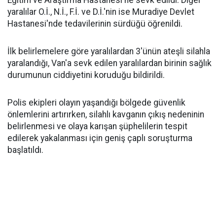
Eğitim ve Araştırma Hastanesi'ne sevk edildi. Diğer
yaralılar O.İ., N.İ., F.İ. ve D.İ.'nin ise Muradiye Devlet
Hastanesi'nde tedavilerinin sürdüğü öğrenildi.
İlk belirlemelere göre yaralılardan 3'ünün ateşli silahla
yaralandığı, Van'a sevk edilen yaralılardan birinin sağlık
durumunun ciddiyetini koruduğu bildirildi.
Polis ekipleri olayın yaşandığı bölgede güvenlik
önlemlerini artırırken, silahlı kavganın çıkış nedeninin
belirlenmesi ve olaya karışan şüphelilerin tespit
edilerek yakalanması için geniş çaplı soruşturma
başlatıldı.