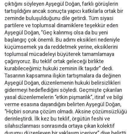
çıktığını söyleyen Ayşegül Doğan, farklı görüşlerin
tartışıldığını ancak sonuçta yapıcı katkılarla ortak bir
zeminde buluşulduğunu dile getirdi. Tüm siyasi
partilere ve toplumsal dinamiklere teşekkür eden
Ayşegül Doğan, “Geç kalınmış olsa da bu yeni
başlangıç çok önemli. Bu adımı eksikleri nedeniyle
küçümsemek ya da reddetmek yerine, eksiklerini
toplumsal mücadeleyi büyüterek tamamlamaya
çağırıyoruz. Bu teklif ortak geleceği birlikte
kurabileceğimiz hukuki zeminin ilk taşıdır” dedi.
Tasarının kapsamına ilişkin tartışmalara da değinen
Ayşegül Doğan, düzenlemenin hukuki belirsizlikleri
gidermeyi hedeflediğini söyledi. Geçmişte çıkarılan
yasal düzenlemelerin “etkin pişmanlık”, itiraf ve bilgi
verme esasına dayandığını belirten Ayşegül Doğan,
“Hiçbiri soruna çözüm olmadı. Aksine çözümsüzlüğü
derinleştirdi. İlk kez bu teklif, örgütün feshi ve
silahsızlanması sonrasında ortaya çıkan kolektif
durumu düzenleyen bir yaklaşım içeriyor” diye belirtti.