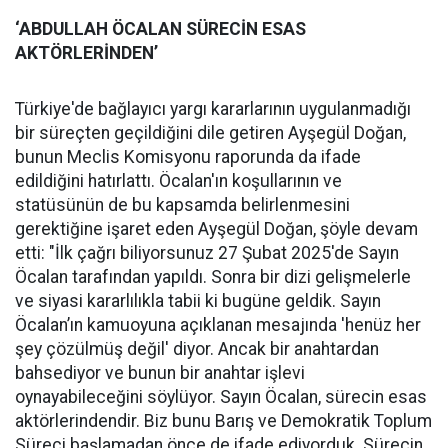
‘ABDULLAH ÖCALAN SÜRECİN ESAS
AKTÖRLERİNDEN’
Türkiye'de bağlayıcı yargı kararlarının uygulanmadığı
bir süreçten geçildiğini dile getiren Ayşegül Doğan,
bunun Meclis Komisyonu raporunda da ifade
edildiğini hatırlattı. Öcalan'ın koşullarının ve
statüsünün de bu kapsamda belirlenmesini
gerektiğine işaret eden Ayşegül Doğan, şöyle devam
etti: "İlk çağrı biliyorsunuz 27 Şubat 2025'de Sayın
Öcalan tarafından yapıldı. Sonra bir dizi gelişmelerle
ve siyasi kararlılıkla tabii ki bugüne geldik. Sayın
Öcalan’ın kamuoyuna açıklanan mesajında 'henüz her
şey çözülmüş değil' diyor. Ancak bir anahtardan
bahsediyor ve bunun bir anahtar işlevi
oynayabileceğini söylüyor. Sayın Öcalan, sürecin esas
aktörlerindendir. Biz bunu Barış ve Demokratik Toplum
Süreci başlamadan önce de ifade ediyorduk. Sürecin