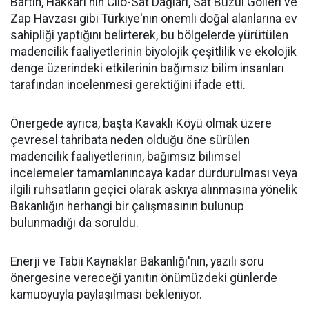
Bartın, Hakkâri'nin Cilo-Sat Dağları, Sat Buzul Gölleri ve
Zap Havzası gibi Türkiye'nin önemli doğal alanlarına ev
sahipliği yaptığını belirterek, bu bölgelerde yürütülen
madencilik faaliyetlerinin biyolojik çeşitlilik ve ekolojik
denge üzerindeki etkilerinin bağımsız bilim insanları
tarafından incelenmesi gerektiğini ifade etti.
Önergede ayrıca, başta Kavaklı Köyü olmak üzere
çevresel tahribata neden olduğu öne sürülen
madencilik faaliyetlerinin, bağımsız bilimsel
incelemeler tamamlanıncaya kadar durdurulması veya
ilgili ruhsatların geçici olarak askıya alınmasına yönelik
Bakanlığın herhangi bir çalışmasının bulunup
bulunmadığı da soruldu.
Enerji ve Tabii Kaynaklar Bakanlığı'nın, yazılı soru
önergesine vereceği yanıtın önümüzdeki günlerde
kamuoyuyla paylaşılması bekleniyor.