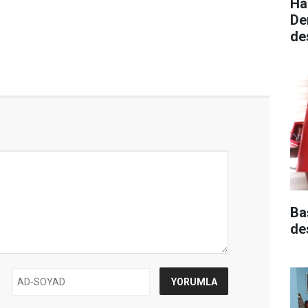
Ha
De
de
Ba
de