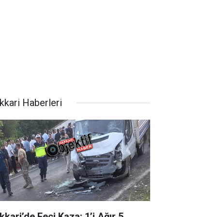
kkari Haberleri
kkari’de Feci Kaza: 1’i Ağır 5