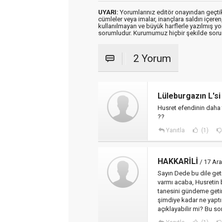
UYARI:
Yorumlarınız editör onayından geçtikt
cümleler veya imalar, inançlara saldırı içeren
kullanılmayan ve büyük harflerle yazılmış y
sorumludur. Kurumumuz hiçbir şekilde soru
2 Yorum
Lüleburgazın L'si
Husret efendinin daha
??
Yanıtla
(1)
HAKKARİLİ
/ 17 Ara
Sayın Dede bu dile get
varmı acaba, Husretin 
tanesini gündeme getir
şimdiye kadar ne yaptı
açıklayabilir mi? Bu so