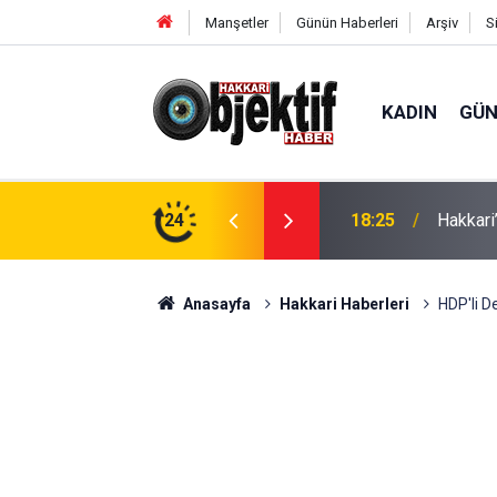
Manşetler
Günün Haberleri
Arşiv
S
KADIN
GÜ
aralı
24
11:12
Derecik
Anasayfa
Hakkari Haberleri
HDP'li D