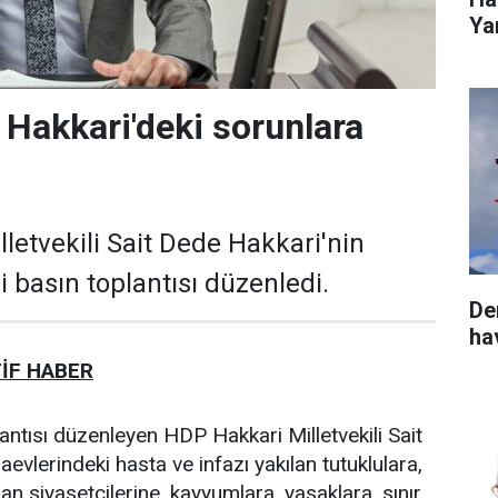
Yar
 Hakkari'deki sorunlara
letvekili Sait Dede Hakkari'nin
ili basın toplantısı düzenledi.
De
ha
İF HABER
tısı düzenleyen HDP Hakkari Milletvekili Sait
evlerindeki hasta ve infazı yakılan tutuklulara,
lan siyasetçilerine, kayyumlara, yasaklara, sınır