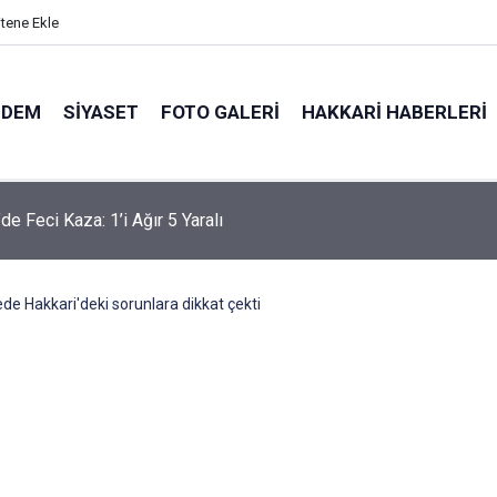
itene Ekle
NDEM
SIYASET
FOTO GALERI
HAKKARI HABERLERI
'te 83 yaşındaki hasta için hava ambulansı devreye girdi
ede Hakkari'deki sorunlara dikkat çekti