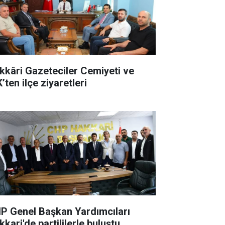
kkâri Gazeteciler Cemiyeti ve
’ten ilçe ziyaretleri
P Genel Başkan Yardımcıları
kari'de partililerle buluştu