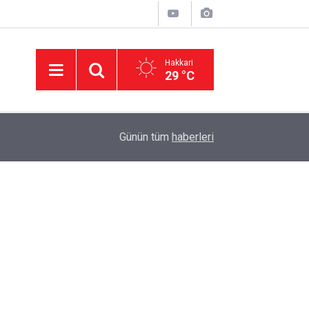
Hakkari
29 °C
11:01
'Çerçeve yasa' kanun teklifi Adalet Komisyonu'n
Günün tüm
haberleri