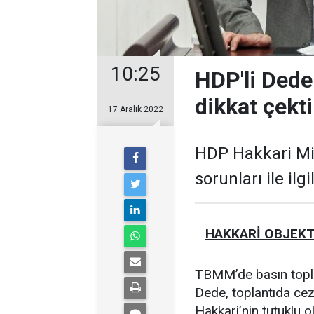
10:25
HDP'li Dede
dikkat çekti
17 Aralık 2022
HDP Hakkari Mil
sorunları ile ilg
HAKKARİ OBJEKT
TBMM’de basın toplan
Dede, toplantıda ceza
Hakkari’nin tutuklu o