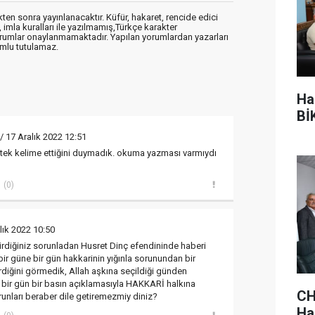
en sonra yayınlanacaktır. Küfür, hakaret, rencide edici
, imla kuralları ile yazılmamış,Türkçe karakter
orumlar onaylanmamaktadır. Yapılan yorumlardan yazarları
mlu tutulamaz.
Ha
BİK
/ 17 Aralık 2022 12:51
 tek kelime ettiğini duymadık. okuma yazması varmıydı
(0)
lık 2022 10:50
irdiğiniz sorunladan Husret Dinç efendininde haberi
bir güne bir gün hakkarinin yığınla sorunundan bir
diğini görmedik, Allah aşkına seçildiği günden
 bir gün bir basın açıklamasıyla HAKKARİ halkına
CH
runları beraber dile getiremezmiy diniz?
Hak