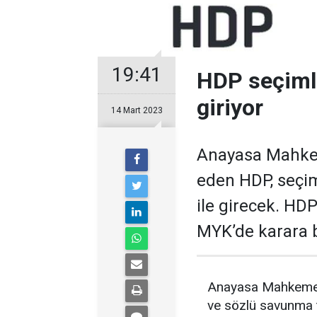
19:41
HDP seçimler
giriyor
14 Mart 2023
Anayasa Mahke
eden HDP, seçiml
ile girecek. HD
MYK’de karara 
Anayasa Mahkemes
ve sözlü savunma t