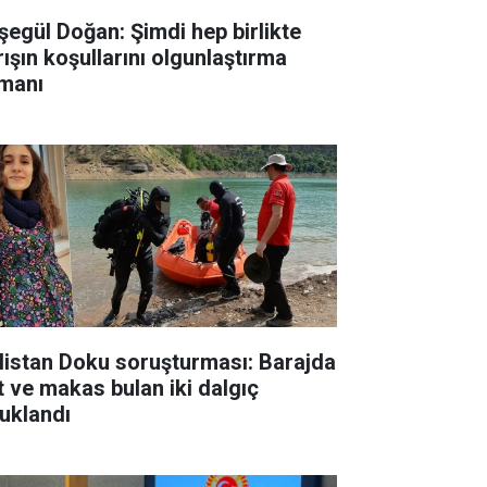
şegül Doğan: Şimdi hep birlikte
rışın koşullarını olgunlaştırma
manı
listan Doku soruşturması: Barajda
t ve makas bulan iki dalgıç
tuklandı