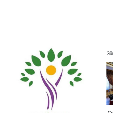
Gü
'Ç