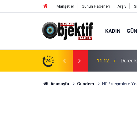
Manşetler
Günün Haberleri
Arşiv
S
KADIN
GÜ
in hava ambulansı devreye girdi
24
11:01
'Çerçev
Anasayfa
Gündem
HDP seçimlere Yeşil