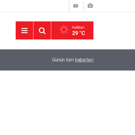
Hakkari
29 °C
23:50
Hakkâri’de ulaşım için kritik proje: Geçici köprüle
Günün tüm
haberleri