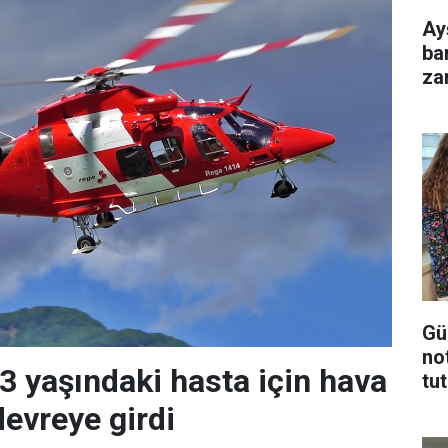
Ay
ba
za
Gü
no
83 yaşındaki hasta için hava
tu
evreye girdi