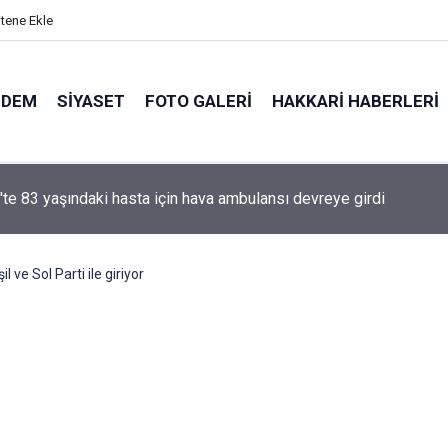
itene Ekle
NDEM
SIYASET
FOTO GALERI
HAKKARI HABERLERI
e yasa' kanun teklifi Adalet Komisyonu'ndan geçti
 ve Sol Parti ile giriyor