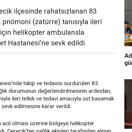
ecik ilçesinde rahatsızlanan 83
 pnömoni (zatürre) tanısıyla ileri
 için helikopter ambulansla
t Hastanesi'ne sevk edildi.
Ad
gün
nesi'nde takip ve tedavisi sürdürülen 83
ağlık durumunun değerlendirilmesinin ardından,
iyle ileri tetkik ve tedavi amacıyla üst basamak
 sevk edilmesine karar verildi.
acil olması üzerine bölgeye helikopter
i. Derecik'ten sağlık ekipleri tarafından alınan