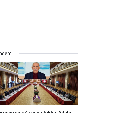
ndem
erçeve yasa' kanun teklifi Adalet