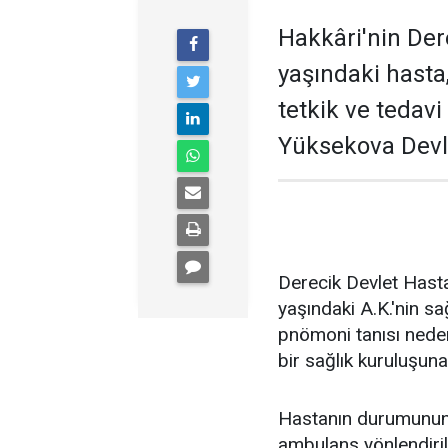
Hakkâri'nin Der
yaşındaki hasta,
tetkik ve tedavi
Yüksekova Devle
Derecik Devlet Hasta
yaşındaki A.K.'nin s
pnömoni tanısı neden
bir sağlık kuruluşuna
Hastanın durumunun 
ambulans yönlendirild