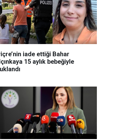
içre’nin iade ettiği Bahar
lçınkaya 15 aylık bebeğiyle
tuklandı