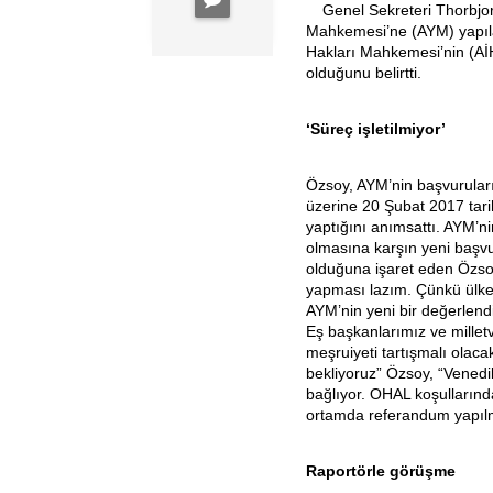
Genel Sekreteri Thorbjorn
Mahkemesi’ne (AYM) yapıl
Hakları Mahkemesi’nin (Aİ
olduğunu belirtti.
‘Süreç işletilmiyor’
Özsoy, AYM’nin başvurular
üzerine 20 Şubat 2017 tarih
yaptığını anımsattı. AYM’nin 
olmasına karşın yeni başvu
olduğuna işaret eden Özsoy
yapması lazım. Çünkü ülke
AYM’nin yeni bir değerlend
Eş başkanlarımız ve millet
meşruiyeti tartışmalı olac
bekliyoruz” Özsoy, “Vened
bağlıyor. OHAL koşullarında
ortamda referandum yapılma
Raportörle görüşme