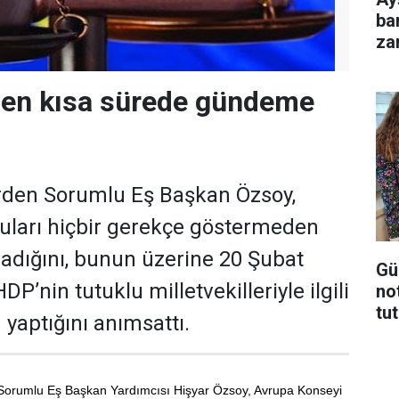
ba
za
en kısa sürede gündeme
erden Sorumlu Eş Başkan Özsoy,
uları hiçbir gerekçe göstermeden
dığını, bunun üzerine 20 Şubat
Gü
DP’nin tutuklu milletvekilleriyle ilgili
no
tu
yaptığını anımsattı.
n Sorumlu Eş Başkan Yardımcısı Hişyar Özsoy, Avrupa Konseyi