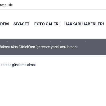
itene Ekle
NDEM
SIYASET
FOTO GALERI
HAKKARI HABERLERI
Bakanı Akın Gürlek'ten 'çerçeve yasa' açıklaması
a sürede gündeme almalı