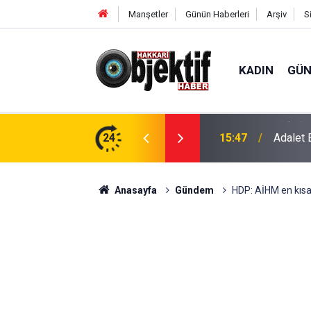
Manşetler
Günün Haberleri
Arşiv
S
KADIN
GÜ
e barışın koşullarını olgunlaştırma zamanı
24
15:47
Adalet 
Anasayfa
Gündem
HDP: AİHM en kıs