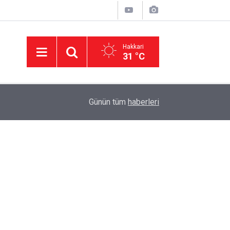
Hakkari
31 °C
15:17
lk Kez Köpek Sahiplenecekler İçin Toy Poodle
Günün tüm
haberleri