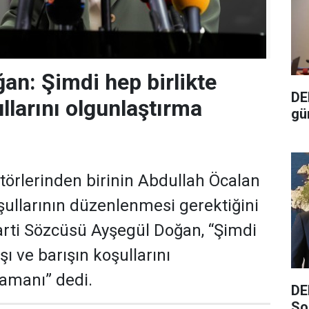
an: Şimdi hep birlikte
DE
llarını olgunlaştırma
gü
törlerinden birinin Abdullah Öcalan
ullarının düzenlenmesi gerektiğini
rti Sözcüsü Ayşegül Doğan, “Şimdi
şı ve barışın koşullarını
amanı” dedi.
DE
So