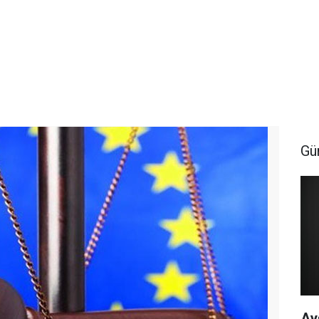
Gü
Ay