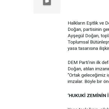
Halkların Eşitlik ve
Doğan, partisinin ge
Ayşegül Doğan, topla
Toplumsal Bütünleşm
yasa tasarısına ilişk
DEM Parti'nin ilk def
Doğan, atılan imzanı
"Ortak geleceğimiz iç
imzalar. Böyle bir ön
‘HUKUKİ ZEMİNİN İ