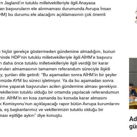
 Jagland’ın tutuklu milletvekilleriyle ilgili Anayasa
an başvuruların ele alınmaması durumunda Avrupa İnsan
HM) bu durumu ele alacağını açıklamasının çok önemli
ı hiçbir gerekçe göstermeden gündemine almadığını, bunun
inde HDP’nin tutuklu milletvekilleriyle ilgili AİHM’e başvuru
daha önce tutuklu milletvekilleriyle ilgili verdiği bir karar
ruları almamasının tamamen referandum süreciyle ilişkili
, şunları dile getirdi: “Bu aşamadan sonra AİHM’in bir şeyler
mizde AYM bu süreci işletmiyor. Ya da bu aşamadan sonra
irme yaparak başvuruları acilen gündemine alması gerekiyor.
vekillerinin tutuklu olduğu bir ortamda yapılacak referandumun
aktır. AİHM’in en kısa zamanda bu konuda karar almasını
ik Komisyonu’nun açıklayacağı rapor bütün Avrupa kurumlarını
, eş başkanlarımız ve vekillerimizin tutuklu olduğu bir
sı eşitliğe aykırı” diye konuştu.
Ad
gün