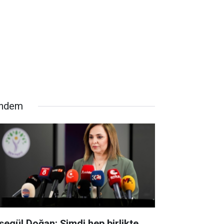
ndem
şegül Doğan: Şimdi hep birlikte