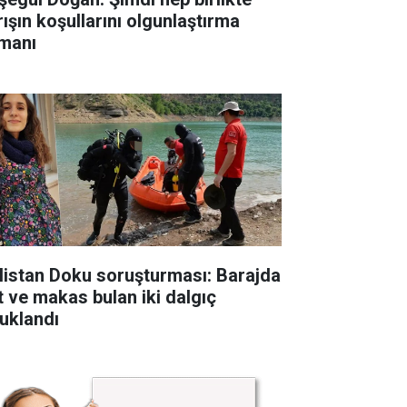
rışın koşullarını olgunlaştırma
manı
listan Doku soruşturması: Barajda
t ve makas bulan iki dalgıç
tuklandı