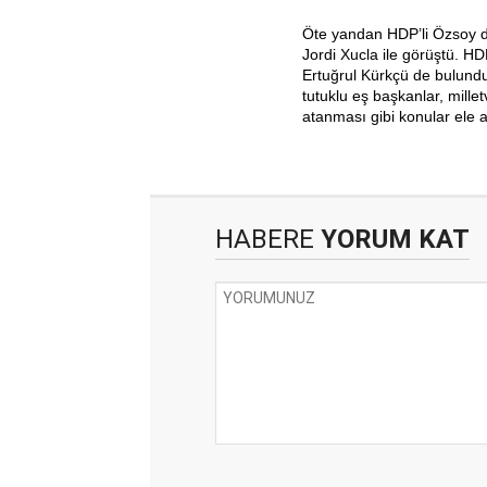
Öte yandan HDP’li Özsoy d
Jordi Xucla ile görüştü. H
Ertuğrul Kürkçü de bulundu
tutuklu eş başkanlar, mille
atanması gibi konular ele a
HABERE
YORUM KAT