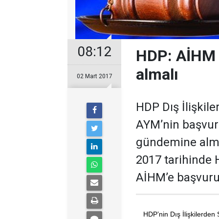
08:12
HDP: AİHM 
almalı
02 Mart 2017
HDP Dış İlişkil
AYM’nin başvur
gündemine alma
2017 tarihinde H
AİHM’e başvuru 
HDP’nin Dış İlişkilerde