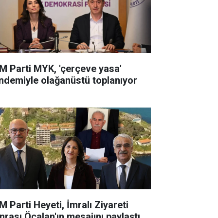
M Parti MYK, 'çerçeve yasa'
ndemiyle olağanüstü toplanıyor
M Parti Heyeti, İmralı Ziyareti
nrası Öcalan'ın mesajını paylaştı